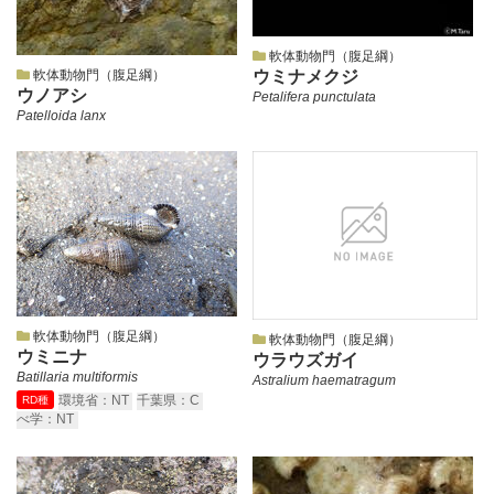
軟体動物門（腹足綱）
軟体動物門（腹足綱）
ウミナメクジ
ウノアシ
Petalifera punctulata
Patelloida lanx
軟体動物門（腹足綱）
軟体動物門（腹足綱）
ウミニナ
ウラウズガイ
Batillaria multiformis
Astralium haematragum
環境省：NT
千葉県：C
RD種
べ学：NT