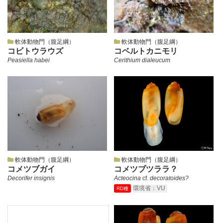
軟体動物門（腹足綱）
軟体動物門（腹足綱）
コビトウラウズ
コベルトカニモリ
Peasiella habei
Cerithium dialeucum
軟体動物門（腹足綱）
軟体動物門（腹足綱）
コメツブガイ
コメツブツララ？
Decorifer insignis
Acteocina
cf.
decoratoides?
環境省：VU
RD種