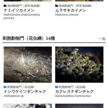
海綿動物門（尋常海綿綱）
海綿動物門（尋常海綿綱）
ナミイソカイメン
ムラサキカイメン
Halichondria
(Halichondria)
Haliclona cinerea
panicea
刺胞動物門（花虫綱）
14種
刺
一覧
胞
動
物
門
（花
虫
綱）
の
刺胞動物門（花虫綱）
刺胞動物門（花虫綱）
イシワケイソギンチャク
カクレスナギンチャク
Anthopleura
sp.
Nanozoanthus harenaceus