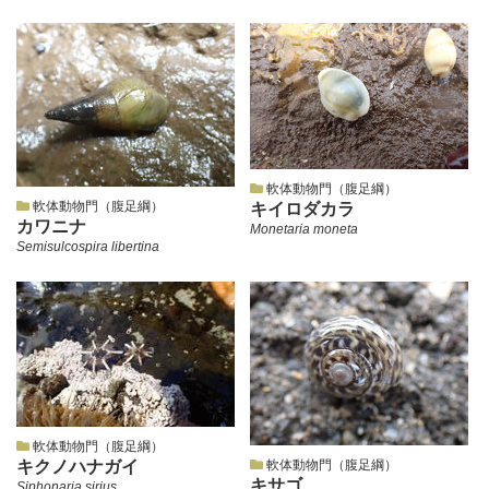
軟体動物門（腹足綱）
軟体動物門（腹足綱）
キイロダカラ
カワニナ
Monetaria moneta
Semisulcospira libertina
軟体動物門（腹足綱）
キクノハナガイ
軟体動物門（腹足綱）
キサゴ
Siphonaria sirius