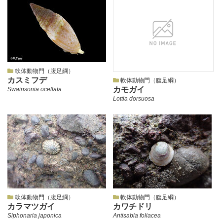
軟体動物門（腹足綱）
カスミフデ
軟体動物門（腹足綱）
カモガイ
Swainsonia ocellata
Lottia dorsuosa
軟体動物門（腹足綱）
軟体動物門（腹足綱）
カラマツガイ
カワチドリ
Siphonaria japonica
Antisabia foliacea