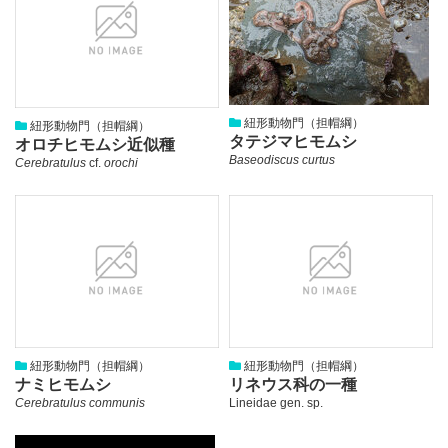
（担
帽
綱）
の
紐形動物門（担帽綱）
紐形動物門（担帽綱）
タテジマヒモムシ
オロチヒモムシ近似種
Baseodiscus curtus
Cerebratulus
cf.
orochi
紐形動物門（担帽綱）
紐形動物門（担帽綱）
ナミヒモムシ
リネウス科の一種
Cerebratulus communis
Lineidae gen. sp.