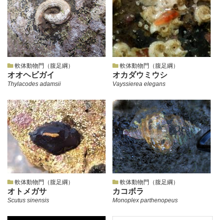
軟体動物門（腹足綱）
軟体動物門（腹足綱）
オオヘビガイ
オカダウミウシ
Thylacodes adamsii
Vayssierea elegans
軟体動物門（腹足綱）
軟体動物門（腹足綱）
オトメガサ
カコボラ
Scutus sinensis
Monoplex parthenopeus