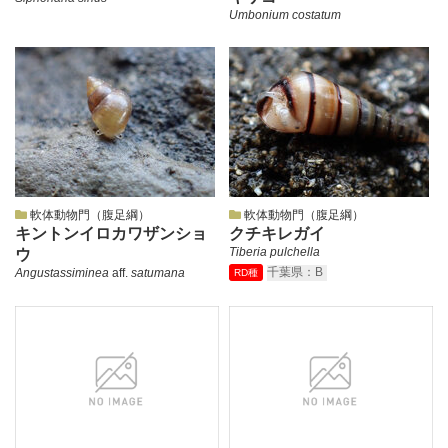
Umbonium costatum
軟体動物門（腹足綱）
軟体動物門（腹足綱）
キントンイロカワザンショ
クチキレガイ
Tiberia pulchella
ウ
千葉県：B
Angustassiminea
aff.
satumana
RD種