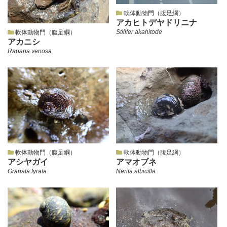
軟体動物門（腹足綱）
アカヒトデヤドリニナ
Stilifer akahitode
軟体動物門（腹足綱）
アカニシ
Rapana venosa
軟体動物門（腹足綱）
軟体動物門（腹足綱）
アシヤガイ
アマオブネ
Granata lyrata
Nerita albicilla