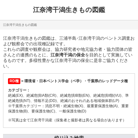
江奈湾干潟生きもの図鑑
江奈湾干潟生きもの図鑑
江奈湾干潟生きもの図鑑は、三浦半島･江奈湾干潟のベントス調査お
よび観察会での出現種記録です。
これらの調査や観察会は、協力研究者や地元協力者・協力団体の皆
さんとの連携のもとに、
江奈湾干潟の保全
を目的として実施してい
るものです。多様性豊かな江奈湾干潟の保全に是非ご協力くださ
い。
= 環境省・日本ベントス学会（ベ学）・千葉県のレッドデータ種
RD種
カテゴリー：
絶滅(EX)、絶滅危惧IA類(CR)、絶滅危惧IB類(EN)、絶滅危惧II類(VU)、準
絶滅危惧(NT)、情報不足(DD)、絶滅のおそれのある地域個体群(LP)
※千葉県カテゴリー：消息不明・絶滅生物(X)、最重要保護生物(A)、重要
保護生物(B)、要保護生物(C)、一般保護生物(D)
※写真は全て江奈湾干潟産（採集者と撮影者は異なる場合があります）