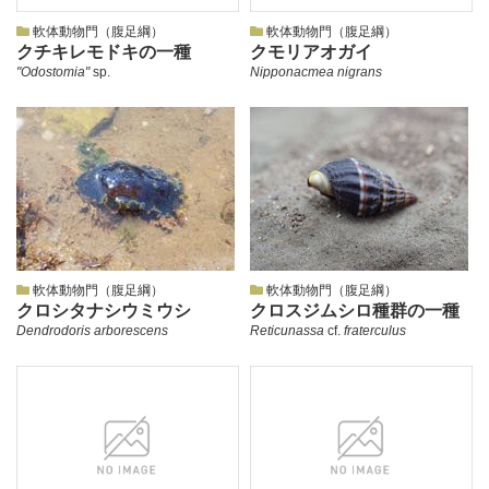
軟体動物門（腹足綱）
軟体動物門（腹足綱）
クチキレモドキの一種
クモリアオガイ
"Odostomia"
sp.
Nipponacmea nigrans
軟体動物門（腹足綱）
軟体動物門（腹足綱）
クロシタナシウミウシ
クロスジムシロ種群の一種
Dendrodoris arborescens
Reticunassa
cf.
fraterculus