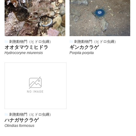
門
（ヒ
ド
ロ
虫
綱）
の
刺胞動物門（ヒドロ虫綱）
刺胞動物門（ヒドロ虫綱）
オオタマウミヒドラ
ギンカクラゲ
Hydrocoryne miurensis
Porpita porpita
刺胞動物門（ヒドロ虫綱）
ハナガサクラゲ
Olindias formosus