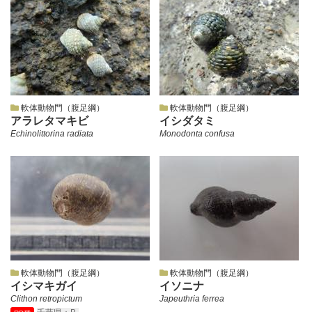
軟体動物門（腹足綱）
軟体動物門（腹足綱）
アラレタマキビ
イシダタミ
Echinolittorina radiata
Monodonta confusa
軟体動物門（腹足綱）
軟体動物門（腹足綱）
イシマキガイ
イソニナ
Clithon retropictum
Japeuthria ferrea