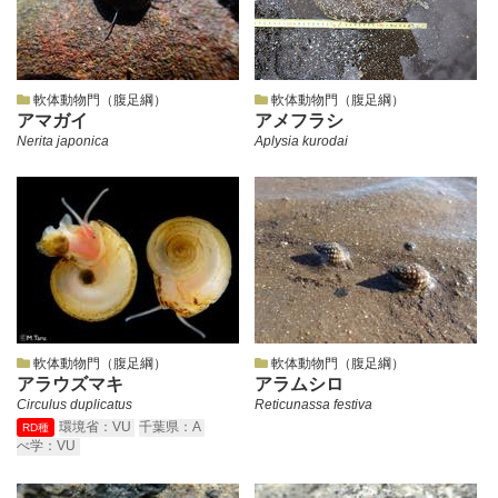
軟体動物門（腹足綱）
軟体動物門（腹足綱）
アマガイ
アメフラシ
Nerita japonica
Aplysia kurodai
軟体動物門（腹足綱）
軟体動物門（腹足綱）
アラウズマキ
アラムシロ
Circulus duplicatus
Reticunassa festiva
環境省：VU
千葉県：A
RD種
べ学：VU