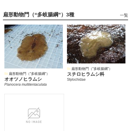
扁形動物門（“多岐腸綱”）
3種
扁
一覧
形
動
物
門
（“多
岐
腸
綱”）
の
扁形動物門（"多岐腸綱"）
扁形動物門（"多岐腸綱"）
スチロヒラムシ科
オオツノヒラムシ
Stylochidae
Planocera multitentaculata