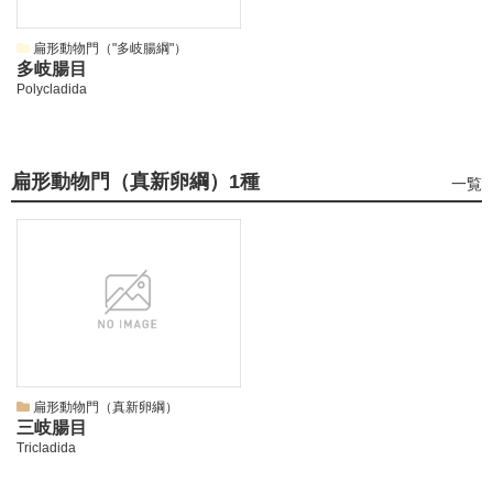
扁形動物門（"多岐腸綱"）
多岐腸目
Polycladida
扁形動物門（真新卵綱）
1種
扁
一覧
形
動
物
門
（真
新
卵
綱）
の
扁形動物門（真新卵綱）
三岐腸目
Tricladida