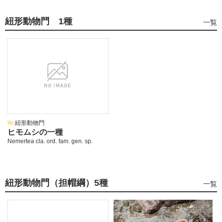
紐形動物門
1種
紐
一覧
形
動
物
門
の
紐形動物門
ヒモムシの一種
Nemertea cla. ord. fam. gen. sp.
紐形動物門（担帽綱）
5種
紐
一覧
形
動
物
門