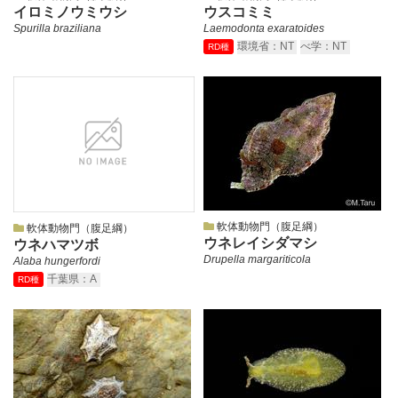
イロミノウミウシ
ウスコミミ
Spurilla braziliana
Laemodonta exaratoides
環境省：NT
べ学：NT
RD種
軟体動物門（腹足綱）
軟体動物門（腹足綱）
ウネレイシダマシ
ウネハマツボ
Drupella margariticola
Alaba hungerfordi
千葉県：A
RD種