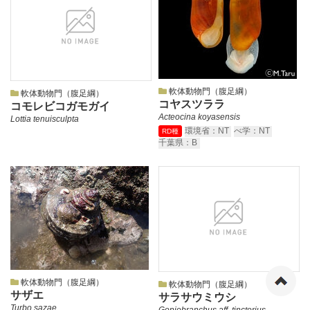
軟体動物門（腹足綱）
軟体動物門（腹足綱）
コヤスツララ
コモレビコガモガイ
Acteocina koyasensis
Lottia tenuisculpta
環境省：NT
べ学：NT
RD種
千葉県：B
ペ
軟体動物門（腹足綱）
軟体動物門（腹足綱）
サザエ
サラサウミウシ
Turbo sazae