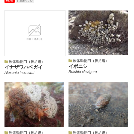
千葉県：B
RD種
軟体動物門（腹足綱）
軟体動物門（腹足綱）
イボニシ
イナザワハベガイ
Reishia clavigera
Alexania inazawai
軟体動物門（腹足綱）
軟体動物門（腹足綱）