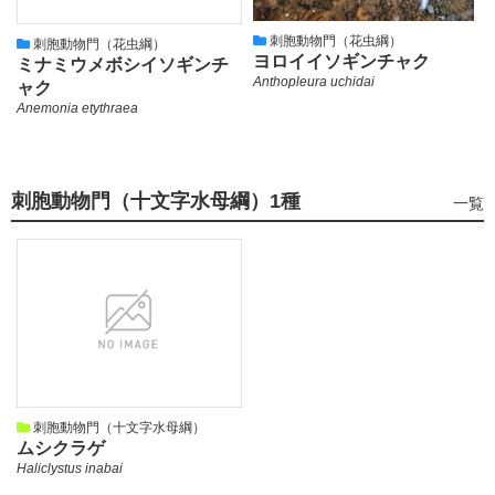
刺胞動物門（花虫綱）
刺胞動物門（花虫綱）
ヨロイイソギンチャク
ミナミウメボシイソギンチ
Anthopleura uchidai
ャク
Anemonia etythraea
刺胞動物門（十文字水母綱）
1種
刺
一覧
胞
動
物
門
（十
文
字
水
母
綱）
の
刺胞動物門（十文字水母綱）
ムシクラゲ
Haliclystus inabai