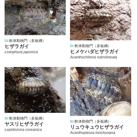
軟体動物門（多板綱）
ヒザラガイ
軟体動物門（多板綱）
ヒメケハダヒザラガイ
Liolophura japonica
Acanthochitona rubrolineata
軟体動物門（多板綱）
軟体動物門（多板綱）
ヤスリヒザラガイ
リュウキュウヒザラガイ
Lepidozona coreanica
Acanthopleura loochooana