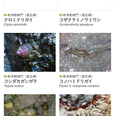
軟体動物門（腹足綱）
軟体動物門（腹足綱）
クロミドリガイ
コザクラミノウミウシ
Elysia atroviridis
Occidenthella athadona
軟体動物門（腹足綱）
軟体動物門（腹足綱）
コシダカガンガラ
コノハミドリガイ
Tegula rustica
Elysia
cf.
marginata
complex