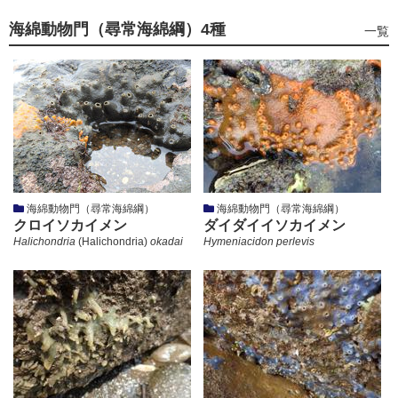
海綿動物門（尋常海綿綱）
4種
海
一覧
綿
動
物
門
（尋
常
海
綿
綱）
の
海綿動物門（尋常海綿綱）
海綿動物門（尋常海綿綱）
クロイソカイメン
ダイダイイソカイメン
Halichondria
(Halichondria)
okadai
Hymeniacidon perlevis