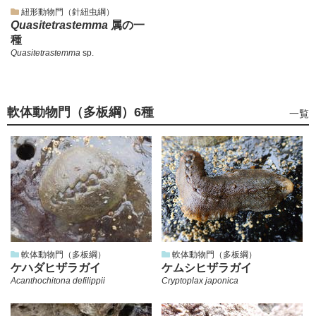
紐形動物門（針紐虫綱）
Quasitetrastemma
属の一
種
Quasitetrastemma
sp.
軟体動物門（多板綱）
6種
軟
一覧
体
動
物
門
（多
板
綱）
の
軟体動物門（多板綱）
軟体動物門（多板綱）
ケハダヒザラガイ
ケムシヒザラガイ
Acanthochitona defilippii
Cryptoplax japonica