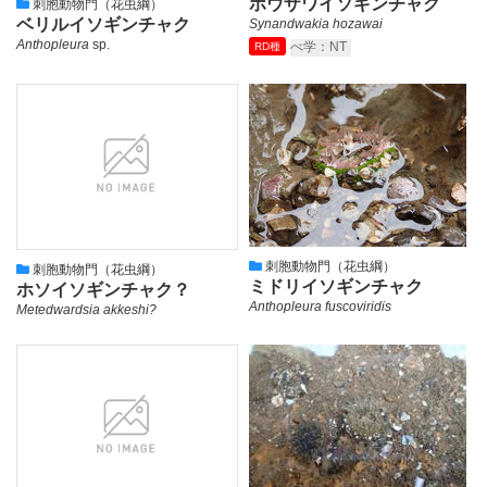
ホウザワイソギンチャク
刺胞動物門（花虫綱）
ベリルイソギンチャク
Synandwakia hozawai
Anthopleura
sp.
べ学：NT
RD種
刺胞動物門（花虫綱）
刺胞動物門（花虫綱）
ミドリイソギンチャク
ホソイソギンチャク？
Anthopleura fuscoviridis
Metedwardsia akkeshi?