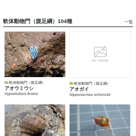
軟体動物門（腹足綱）
104種
軟
一覧
体
動
物
門
（腹
足
綱）
の
軟体動物門（腹足綱）
軟体動物門（腹足綱）
アオウミウシ
アオガイ
Hypselodoris festiva
Nipponacmea schrenckii