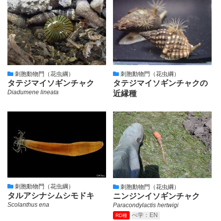
刺胞動物門（花虫綱）
刺胞動物門（花虫綱）
タテジマイソギンチャク
タテジマイソギンチャクの
Diadumene lineata
近縁種
刺胞動物門（花虫綱）
刺胞動物門（花虫綱）
タルアシナシムシモドキ
ニンジンイソギンチャク
Scolanthus ena
Paracondylactis hertwigi
べ学：EN
RD種