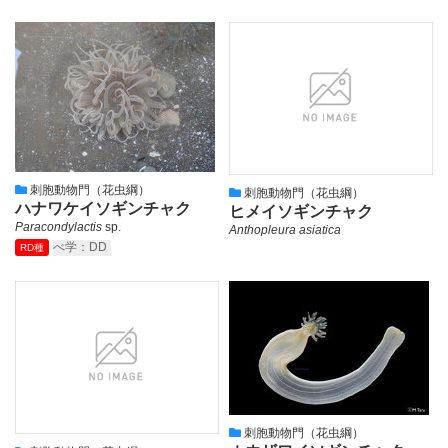
刺胞動物門（花虫綱）
刺胞動物門（花虫綱）
ハナワケイソギンチャク
ヒメイソギンチャク
Paracondylactis
sp.
Anthopleura asiatica
べ学：DD
RD種
刺胞動物門（花虫綱）