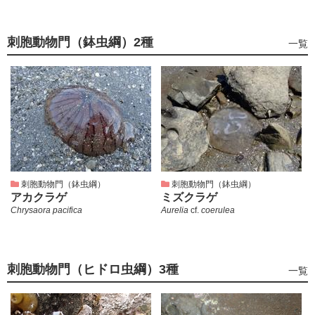
刺胞動物門（鉢虫綱）
2種
刺
一覧
胞
動
物
門
（鉢
虫
綱）
の
刺胞動物門（鉢虫綱）
刺胞動物門（鉢虫綱）
アカクラゲ
ミズクラゲ
Chrysaora pacifica
Aurelia
cf.
coerulea
刺胞動物門（ヒドロ虫綱）
3種
刺
一覧
胞
動
物