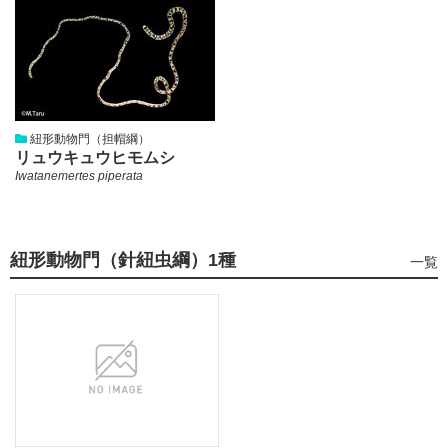
紐形動物門（担帽綱）
リュウキュウヒモムシ
Iwatanemertes piperata
紐形動物門（針紐虫綱）
1種
紐
一覧
形
動
物
門
（針
紐
虫
綱）
の