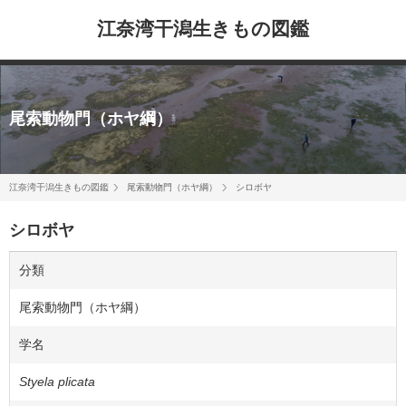
江奈湾干潟生きもの図鑑
尾索動物門（ホヤ綱）
江奈湾干潟生きもの図鑑
尾索動物門（ホヤ綱）
シロボヤ
シロボヤ
分類
尾索動物門（ホヤ綱）
学名
Styela plicata