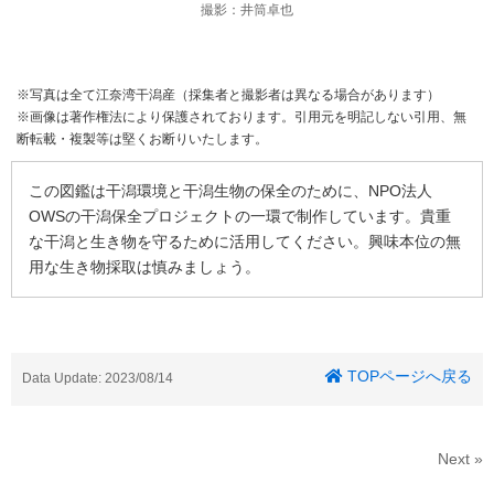
撮影：井筒卓也
※写真は全て江奈湾干潟産（採集者と撮影者は異なる場合があります）
※画像は著作権法により保護されております。引用元を明記しない引用、無
断転載・複製等は堅くお断りいたします。
この図鑑は干潟環境と干潟生物の保全のために、NPO法人
OWSの干潟保全プロジェクトの一環で制作しています。貴重
な干潟と生き物を守るために活用してください。興味本位の無
用な生き物採取は慎みましょう。
TOPページへ戻る
Data Update: 2023/08/14
Next »