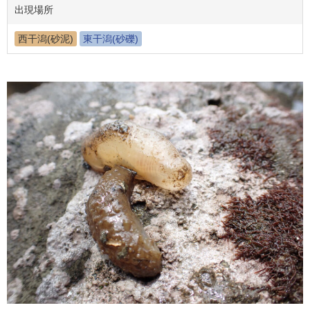
出現場所
西干潟(砂泥)
東干潟(砂礫)