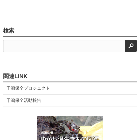
検索
検
関連LINK
干潟保全プロジェクト
干潟保全活動報告