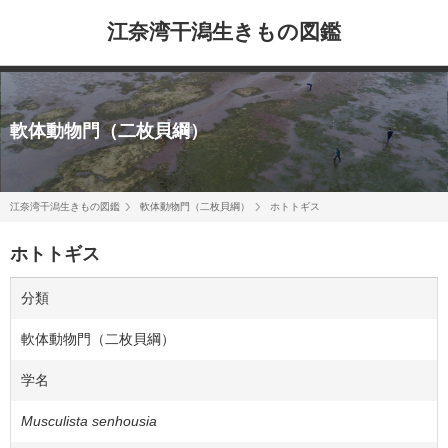
江奈湾干潟生きもの図鑑
軟体動物門（二枚貝綱）
江奈湾干潟生きもの図鑑
軟体動物門（二枚貝綱）
ホトトギス
ホトトギス
分類
軟体動物門（二枚貝綱）
学名
Musculista senhousia