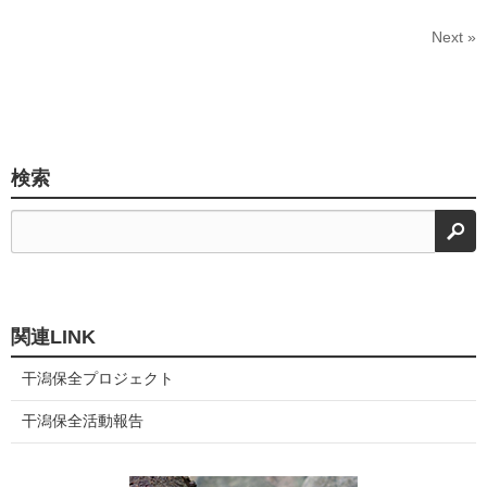
Next »
検索
検
関連LINK
干潟保全プロジェクト
干潟保全活動報告