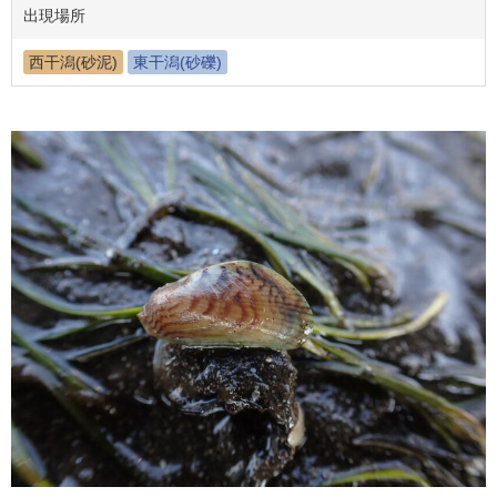
出現場所
西干潟(砂泥)
東干潟(砂礫)