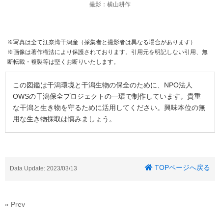
撮影：横山耕作
※写真は全て江奈湾干潟産（採集者と撮影者は異なる場合があります）
※画像は著作権法により保護されております。引用元を明記しない引用、無
断転載・複製等は堅くお断りいたします。
この図鑑は干潟環境と干潟生物の保全のために、NPO法人
OWSの干潟保全プロジェクトの一環で制作しています。貴重
な干潟と生き物を守るために活用してください。興味本位の無
用な生き物採取は慎みましょう。
TOPページへ戻る
Data Update: 2023/03/13
« Prev