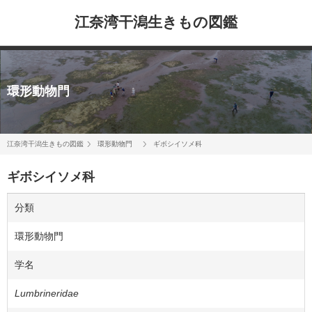
江奈湾干潟生きもの図鑑
環形動物門
江奈湾干潟生きもの図鑑
環形動物門
ギボシイソメ科
ギボシイソメ科
分類
環形動物門
学名
Lumbrineridae