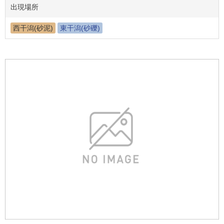
出現場所
西干潟(砂泥)
東干潟(砂礫)