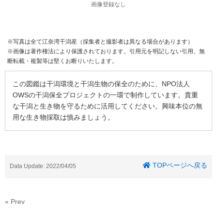
画像登録なし
※写真は全て江奈湾干潟産（採集者と撮影者は異なる場合があります）
※画像は著作権法により保護されております。引用元を明記しない引用、無
断転載・複製等は堅くお断りいたします。
この図鑑は干潟環境と干潟生物の保全のために、NPO法人
OWSの干潟保全プロジェクトの一環で制作しています。貴重
な干潟と生き物を守るために活用してください。興味本位の無
用な生き物採取は慎みましょう。
TOPページへ戻る
Data Update: 2022/04/05
« Prev