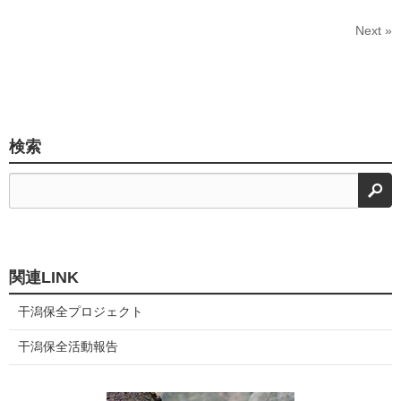
Next »
検索
検
関連LINK
干潟保全プロジェクト
干潟保全活動報告