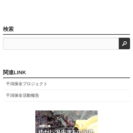
検索
検
関連LINK
干潟保全プロジェクト
干潟保全活動報告