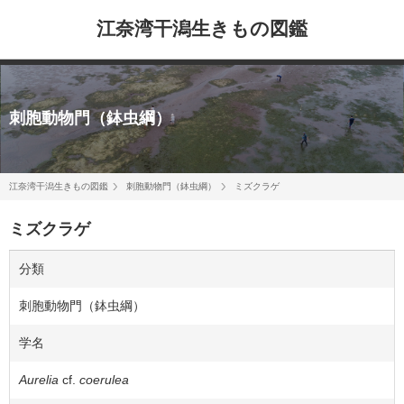
江奈湾干潟生きもの図鑑
刺胞動物門（鉢虫綱）
江奈湾干潟生きもの図鑑
刺胞動物門（鉢虫綱）
ミズクラゲ
ミズクラゲ
分類
刺胞動物門（鉢虫綱）
学名
Aurelia
cf.
coerulea