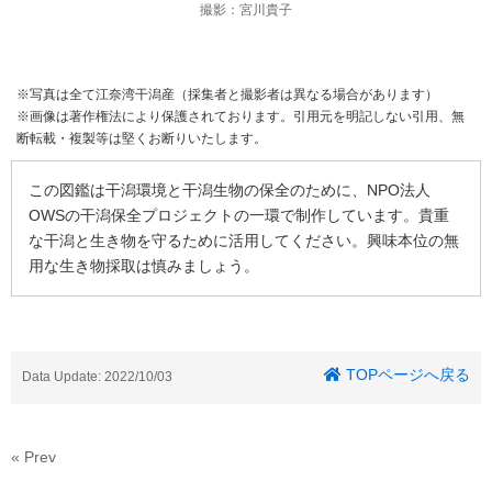
撮影：宮川貴子
※写真は全て江奈湾干潟産（採集者と撮影者は異なる場合があります）
※画像は著作権法により保護されております。引用元を明記しない引用、無
断転載・複製等は堅くお断りいたします。
この図鑑は干潟環境と干潟生物の保全のために、NPO法人
OWSの干潟保全プロジェクトの一環で制作しています。貴重
な干潟と生き物を守るために活用してください。興味本位の無
用な生き物採取は慎みましょう。
TOPページへ戻る
Data Update: 2022/10/03
« Prev