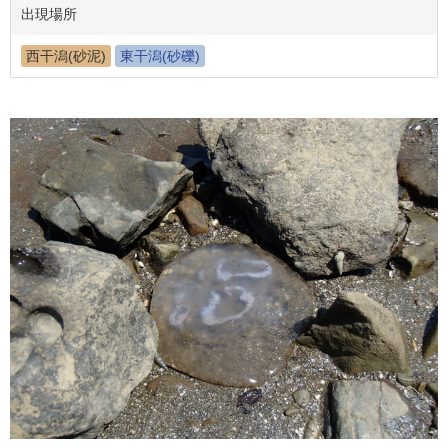
出現場所
西干潟(砂泥)
東干潟(砂礫)