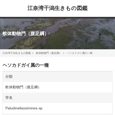
江奈湾干潟生きもの図鑑
軟体動物門（腹足綱）
江奈湾干潟生きもの図鑑
軟体動物門（腹足綱）
ヘソカドガイ属の一種
ヘソカドガイ属の一種
分類
軟体動物門（腹足綱）
学名
Paludinellassiminea sp.