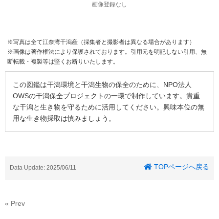
画像登録なし
※写真は全て江奈湾干潟産（採集者と撮影者は異なる場合があります）
※画像は著作権法により保護されております。引用元を明記しない引用、無
断転載・複製等は堅くお断りいたします。
この図鑑は干潟環境と干潟生物の保全のために、NPO法人
OWSの干潟保全プロジェクトの一環で制作しています。貴重
な干潟と生き物を守るために活用してください。興味本位の無
用な生き物採取は慎みましょう。
TOPページへ戻る
Data Update: 2025/06/11
« Prev