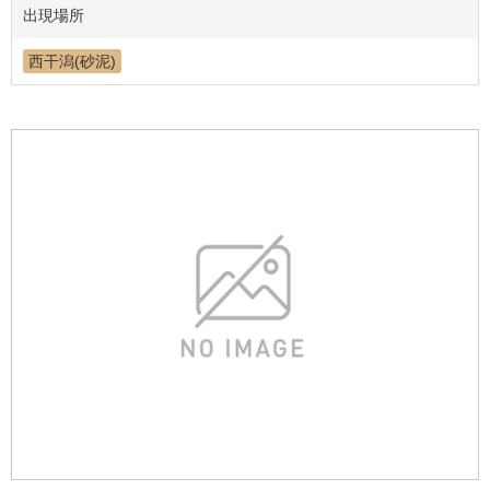
出現場所
西干潟(砂泥)