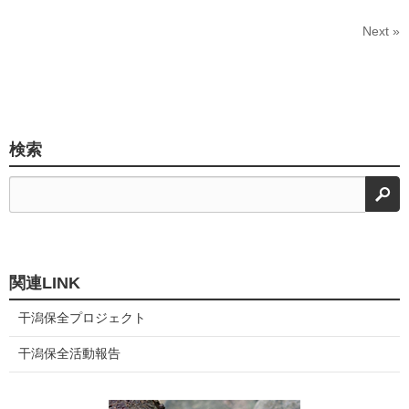
Next »
検索
検
関連LINK
干潟保全プロジェクト
干潟保全活動報告