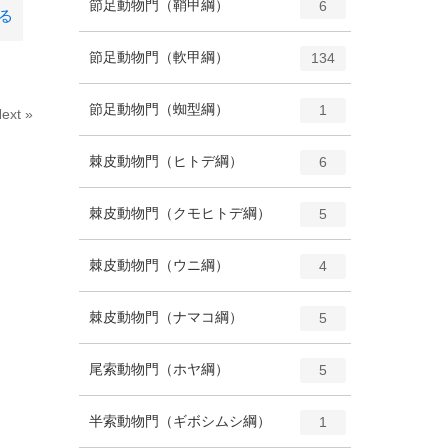
エ
種
節足動物門（鞘甲綱）
数
6
る
リ
ン
ー
ト
エ
種
節足動物門（軟甲綱）
数
134
リ
ン
ー
ト
エ
種
節足動物門（蜘型綱）
数
1
ext »
リ
ン
ー
ト
エ
種
棘皮動物門（ヒトデ綱）
数
6
リ
ン
ー
ト
エ
種
棘皮動物門（クモヒトデ綱）
数
5
リ
ン
ー
ト
エ
種
棘皮動物門（ウニ綱）
数
4
リ
ン
ー
ト
エ
種
棘皮動物門（ナマコ綱）
数
5
リ
ン
ー
ト
エ
種
尾索動物門（ホヤ綱）
数
5
リ
ン
ー
ト
エ
種
半索動物門（ギボシムシ綱）
数
1
リ
ン