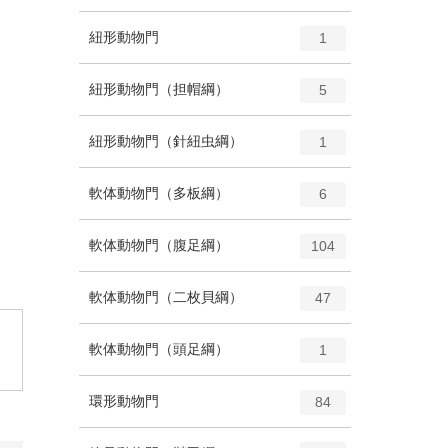
ン
ー
ト
エ
種
紐形動物門
数
1
リ
ン
ー
ト
エ
種
紐形動物門（担帽綱）
数
5
リ
ン
ー
ト
エ
種
紐形動物門（針紐虫綱）
数
1
リ
ン
ー
ト
エ
種
軟体動物門（多板綱）
数
6
リ
ン
ー
ト
エ
種
軟体動物門（腹足綱）
数
104
リ
ン
ー
ト
エ
種
軟体動物門（二枚貝綱）
数
47
リ
ン
ー
。
ト
エ
種
軟体動物門（頭足綱）
数
1
リ
ン
ー
ト
エ
種
環形動物門
数
84
リ
ン
ー
ト