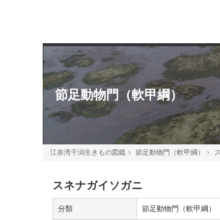
節足動物門（軟甲綱）
江奈湾干潟生きもの図鑑
節足動物門（軟甲綱）
スネナガイソガニ
分類
節足動物門（軟甲綱）