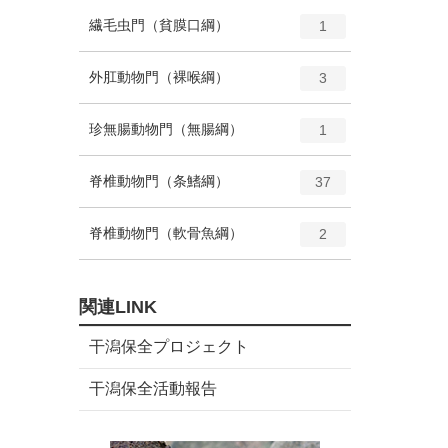
ー
ト
エ
種
繊毛虫門（貧膜口綱）
数
1
リ
ン
ー
ト
エ
種
外肛動物門（裸喉綱）
数
3
リ
ン
ー
ト
エ
種
珍無腸動物門（無腸綱）
数
1
リ
ン
ー
ト
エ
種
脊椎動物門（条鰭綱）
数
37
リ
ン
ー
ト
エ
種
脊椎動物門（軟骨魚綱）
数
2
リ
ン
ー
ト
数
リ
関連LINK
ー
数
干潟保全プロジェクト
干潟保全活動報告