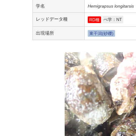
学名
Hemigrapsus longitarsis
レッドデータ種
べ学：NT
RD種
出現場所
東干潟(砂礫)