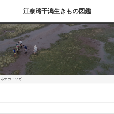
江奈湾干潟生きもの図鑑
スネナガイソガニ