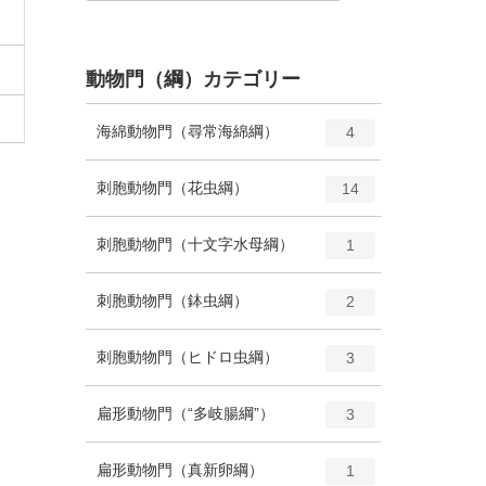
動物門（綱）カテゴリー
エ
種
海綿動物門（尋常海綿綱）
4
ン
ト
エ
種
刺胞動物門（花虫綱）
14
リ
ン
ー
ト
エ
種
刺胞動物門（十文字水母綱）
数
1
リ
ン
ー
ト
エ
種
刺胞動物門（鉢虫綱）
数
2
リ
ン
ー
ト
エ
種
刺胞動物門（ヒドロ虫綱）
数
3
リ
ン
ー
ト
エ
種
扁形動物門（“多岐腸綱”）
数
3
リ
ン
ー
ト
エ
種
扁形動物門（真新卵綱）
数
1
リ