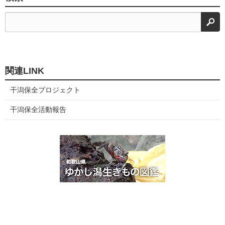
検
関連LINK
干潟保全プロジェクト
干潟保全活動報告