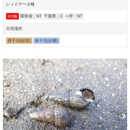
レッドデータ種
環境省：NT
千葉県：C
べ学：NT
RD種
出現場所
西干潟(砂泥)
東干潟(砂礫)