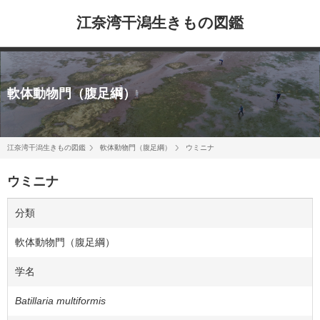
江奈湾干潟生きもの図鑑
軟体動物門（腹足綱）
江奈湾干潟生きもの図鑑
軟体動物門（腹足綱）
ウミニナ
ウミニナ
分類
軟体動物門（腹足綱）
学名
Batillaria multiformis