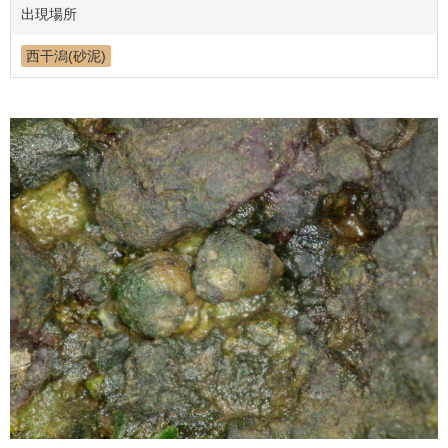
出現場所
西干潟(砂泥)