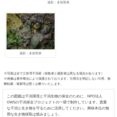
撮影：多留聖典
撮影：多留聖典
※写真は全て江奈湾干潟産（採集者と撮影者は異なる場合があります）
※画像は著作権法により保護されております。引用元を明記しない引用、無
断転載・複製等は堅くお断りいたします。
この図鑑は干潟環境と干潟生物の保全のために、NPO法人
OWSの干潟保全プロジェクトの一環で制作しています。貴重
な干潟と生き物を守るために活用してください。興味本位の無
用な生き物採取は慎みましょう。