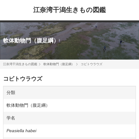
江奈湾干潟生きもの図鑑
軟体動物門（腹足綱）
江奈湾干潟生きもの図鑑
軟体動物門（腹足綱）
コビトウラウズ
コビトウラウズ
分類
軟体動物門（腹足綱）
学名
Peasiella habei