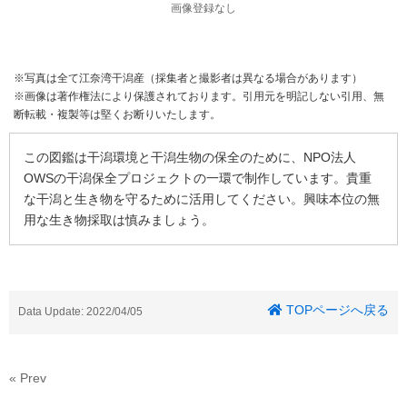
画像登録なし
※写真は全て江奈湾干潟産（採集者と撮影者は異なる場合があります）
※画像は著作権法により保護されております。引用元を明記しない引用、無
断転載・複製等は堅くお断りいたします。
この図鑑は干潟環境と干潟生物の保全のために、NPO法人
OWSの干潟保全プロジェクトの一環で制作しています。貴重
な干潟と生き物を守るために活用してください。興味本位の無
用な生き物採取は慎みましょう。
TOPページへ戻る
Data Update: 2022/04/05
« Prev