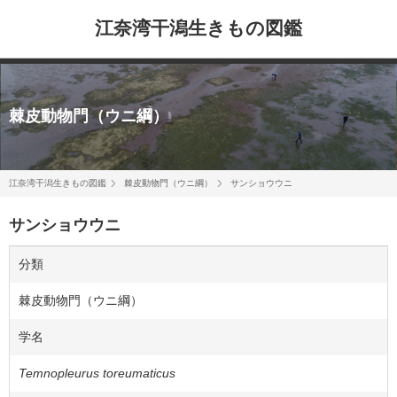
江奈湾干潟生きもの図鑑
棘皮動物門（ウニ綱）
江奈湾干潟生きもの図鑑
棘皮動物門（ウニ綱）
サンショウウニ
サンショウウニ
分類
棘皮動物門（ウニ綱）
学名
Temnopleurus toreumaticus