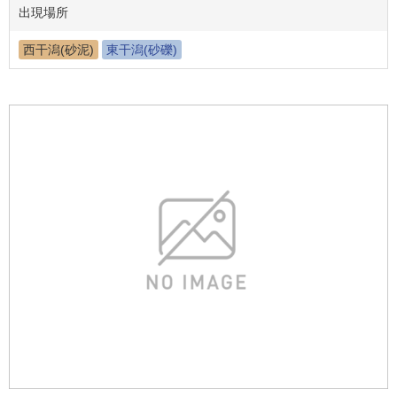
出現場所
西干潟(砂泥)
東干潟(砂礫)