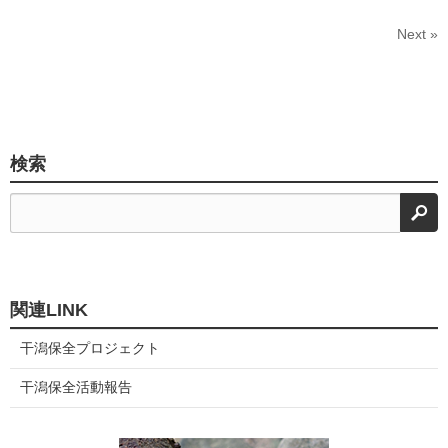
Next »
検索
検
関連LINK
干潟保全プロジェクト
干潟保全活動報告