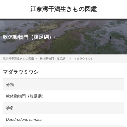
江奈湾干潟生きもの図鑑
軟体動物門（腹足綱）
江奈湾干潟生きもの図鑑
軟体動物門（腹足綱）
マダラウミウシ
マダラウミウシ
分類
軟体動物門（腹足綱）
学名
Dendrodoris fumata