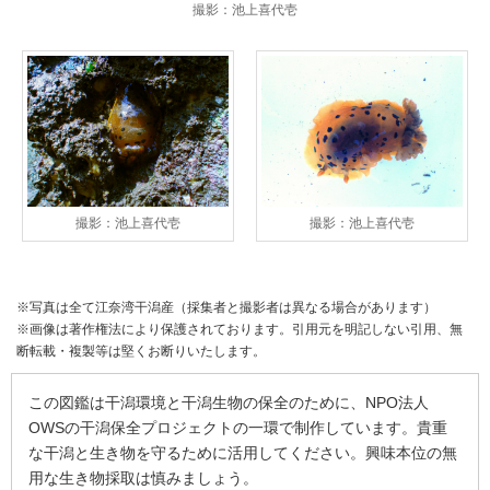
撮影：池上喜代壱
撮影：池上喜代壱
撮影：池上喜代壱
※写真は全て江奈湾干潟産（採集者と撮影者は異なる場合があります）
※画像は著作権法により保護されております。引用元を明記しない引用、無
断転載・複製等は堅くお断りいたします。
この図鑑は干潟環境と干潟生物の保全のために、NPO法人
OWSの干潟保全プロジェクトの一環で制作しています。貴重
な干潟と生き物を守るために活用してください。興味本位の無
用な生き物採取は慎みましょう。