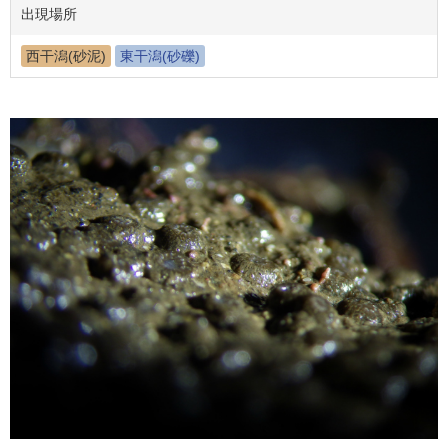
出現場所
西干潟(砂泥)
東干潟(砂礫)