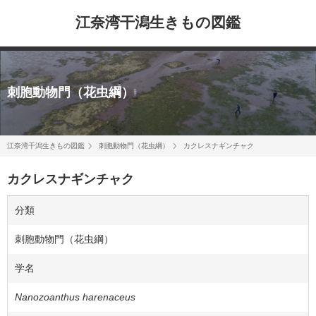
江奈湾干潟生きもの図鑑
刺胞動物門（花虫綱）
江奈湾干潟生きもの図鑑
刺胞動物門（花虫綱）
カクレスナギンチャク
カクレスナギンチャク
分類
刺胞動物門（花虫綱）
学名
Nanozoanthus harenaceus