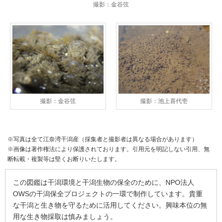
撮影：金谷弦
撮影：金谷弦
撮影：池上喜代壱
※写真は全て江奈湾干潟産（採集者と撮影者は異なる場合があります）
※画像は著作権法により保護されております。引用元を明記しない引用、無
断転載・複製等は堅くお断りいたします。
この図鑑は干潟環境と干潟生物の保全のために、NPO法人
OWSの干潟保全プロジェクトの一環で制作しています。貴重
な干潟と生き物を守るために活用してください。興味本位の無
用な生き物採取は慎みましょう。