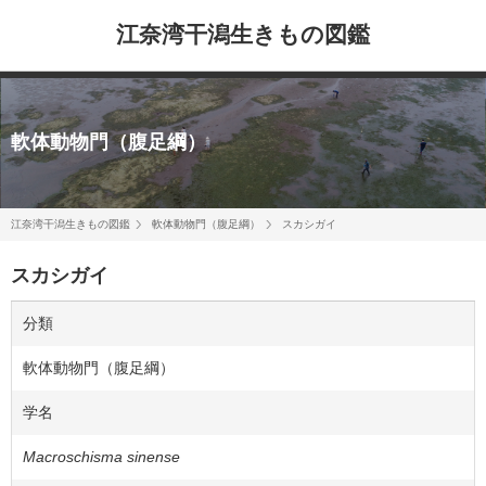
江奈湾干潟生きもの図鑑
軟体動物門（腹足綱）
江奈湾干潟生きもの図鑑
軟体動物門（腹足綱）
スカシガイ
スカシガイ
分類
軟体動物門（腹足綱）
学名
Macroschisma sinense