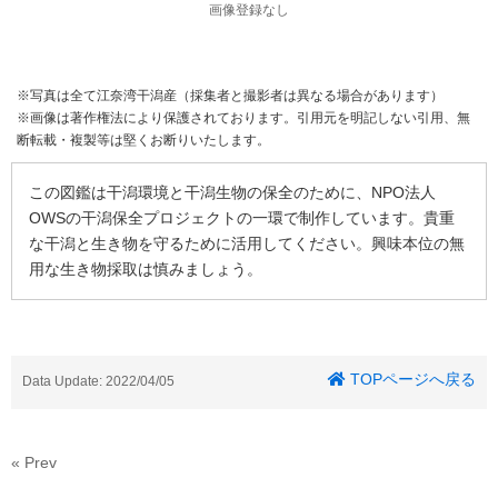
画像登録なし
※写真は全て江奈湾干潟産（採集者と撮影者は異なる場合があります）
※画像は著作権法により保護されております。引用元を明記しない引用、無
断転載・複製等は堅くお断りいたします。
この図鑑は干潟環境と干潟生物の保全のために、NPO法人
OWSの干潟保全プロジェクトの一環で制作しています。貴重
な干潟と生き物を守るために活用してください。興味本位の無
用な生き物採取は慎みましょう。
TOPページへ戻る
Data Update: 2022/04/05
« Prev