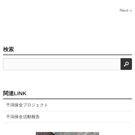
Next »
検索
検
関連LINK
干潟保全プロジェクト
干潟保全活動報告