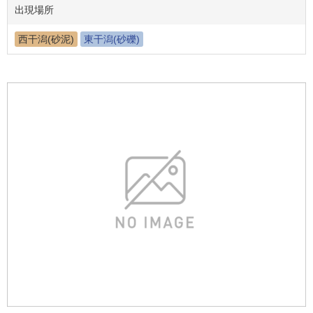
出現場所
西干潟(砂泥)
東干潟(砂礫)