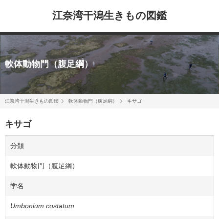
江奈湾干潟生きもの図鑑
軟体動物門（腹足綱）
江奈湾干潟生きもの図鑑
軟体動物門（腹足綱）
キサゴ
キサゴ
分類
軟体動物門（腹足綱）
学名
Umbonium costatum