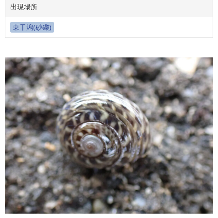
出現場所
東干潟(砂礫)