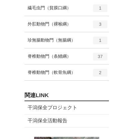
ー
ト
エ
種
繊毛虫門（貧膜口綱）
数
1
リ
ン
ー
ト
エ
種
外肛動物門（裸喉綱）
数
3
リ
ン
ー
ト
エ
種
珍無腸動物門（無腸綱）
数
1
リ
ン
ー
ト
エ
種
脊椎動物門（条鰭綱）
数
37
リ
ン
ー
ト
エ
種
脊椎動物門（軟骨魚綱）
数
2
リ
ン
ー
ト
数
リ
関連LINK
ー
数
干潟保全プロジェクト
干潟保全活動報告