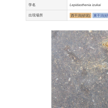
学名
Lepidasthenia izukai
出現場所
西干潟(砂泥)
東干潟(砂