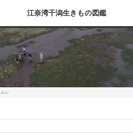
江奈湾干潟生きもの図鑑
コムシ