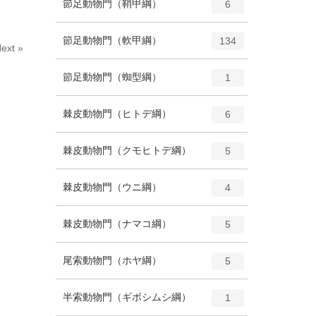
エ
種
節足動物門（鞘甲綱）
数
6
リ
ン
ー
ト
エ
種
節足動物門（軟甲綱）
数
134
リ
ext »
ン
ー
ト
エ
種
節足動物門（蜘型綱）
数
1
リ
ン
ー
ト
エ
種
棘皮動物門（ヒトデ綱）
数
6
リ
ン
ー
ト
エ
種
棘皮動物門（クモヒトデ綱）
数
5
リ
ン
ー
ト
エ
種
棘皮動物門（ウニ綱）
数
4
リ
ン
ー
ト
エ
種
棘皮動物門（ナマコ綱）
数
5
リ
ン
ー
ト
エ
種
尾索動物門（ホヤ綱）
数
5
リ
ン
ー
ト
エ
種
半索動物門（ギボシムシ綱）
数
1
リ
ン