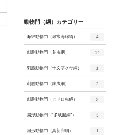
動物門（綱）カテゴリー
エ
種
海綿動物門（尋常海綿綱）
4
ン
ト
エ
種
刺胞動物門（花虫綱）
14
リ
ン
ー
ト
エ
種
刺胞動物門（十文字水母綱）
数
1
リ
ン
ー
ト
エ
種
刺胞動物門（鉢虫綱）
数
2
リ
ン
ー
ト
エ
種
刺胞動物門（ヒドロ虫綱）
数
3
リ
ン
ー
ト
エ
種
扁形動物門（“多岐腸綱”）
数
3
リ
ン
ー
ト
エ
種
扁形動物門（真新卵綱）
数
1
リ