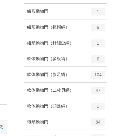
ン
ー
ト
エ
種
紐形動物門
数
1
リ
ン
ー
ト
エ
種
紐形動物門（担帽綱）
数
5
リ
ン
ー
ト
エ
種
紐形動物門（針紐虫綱）
数
1
リ
ン
ー
ト
エ
種
軟体動物門（多板綱）
数
6
リ
ン
ー
ト
エ
種
軟体動物門（腹足綱）
数
104
リ
ン
ー
ト
。
エ
種
軟体動物門（二枚貝綱）
数
47
リ
ン
ー
ト
エ
種
軟体動物門（頭足綱）
数
1
リ
ン
ー
ト
エ
種
環形動物門
数
84
リ
る
ン
ー
ト