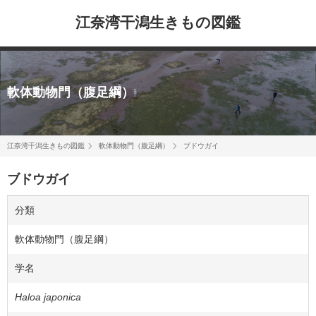
江奈湾干潟生きもの図鑑
軟体動物門（腹足綱）
江奈湾干潟生きもの図鑑
軟体動物門（腹足綱）
ブドウガイ
ブドウガイ
分類
軟体動物門（腹足綱）
学名
Haloa japonica