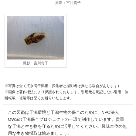
撮影：宮川貴子
撮影：宮川貴子
※写真は全て江奈湾干潟産（採集者と撮影者は異なる場合があります）
※画像は著作権法により保護されております。引用元を明記しない引用、無
断転載・複製等は堅くお断りいたします。
この図鑑は干潟環境と干潟生物の保全のために、NPO法人
OWSの干潟保全プロジェクトの一環で制作しています。貴重
な干潟と生き物を守るために活用してください。興味本位の無
用な生き物採取は慎みましょう。