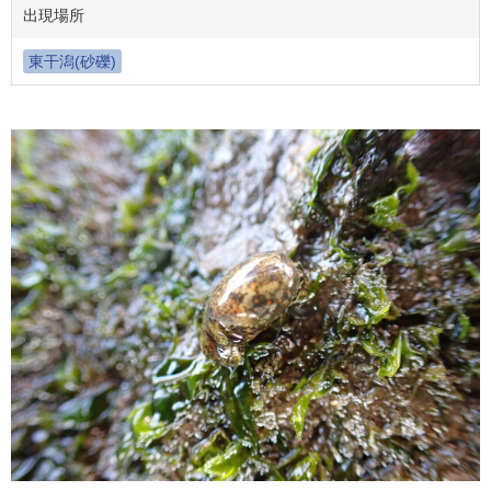
出現場所
東干潟(砂礫)