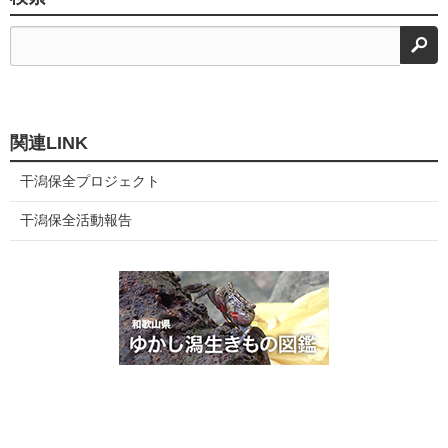
検
関連LINK
干潟保全プロジェクト
干潟保全活動報告