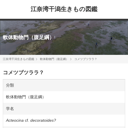
江奈湾干潟生きもの図鑑
軟体動物門（腹足綱）
江奈湾干潟生きもの図鑑
軟体動物門（腹足綱）
コメツブツララ？
コメツブツララ？
分類
軟体動物門（腹足綱）
学名
Acteocina
cf.
decoratoides?