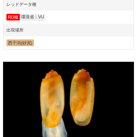
レッドデータ種
環境省：VU
RD種
出現場所
西干潟(砂泥)