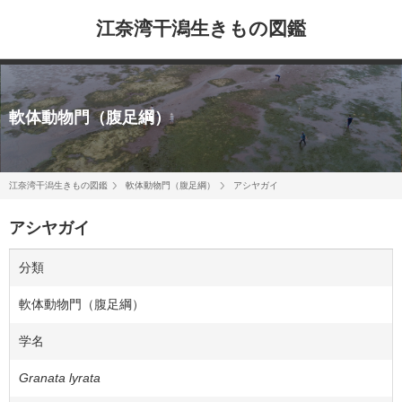
江奈湾干潟生きもの図鑑
軟体動物門（腹足綱）
江奈湾干潟生きもの図鑑
軟体動物門（腹足綱）
アシヤガイ
アシヤガイ
分類
軟体動物門（腹足綱）
学名
Granata lyrata