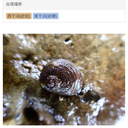
出現場所
西干潟(砂泥)
東干潟(砂礫)