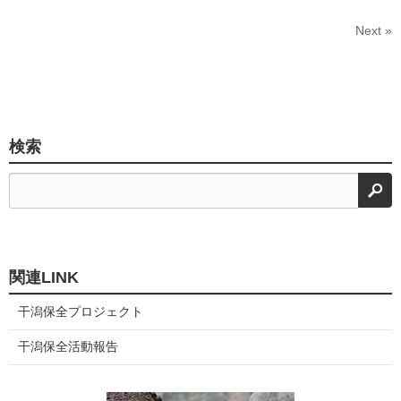
Next »
検索
検
関連LINK
干潟保全プロジェクト
干潟保全活動報告