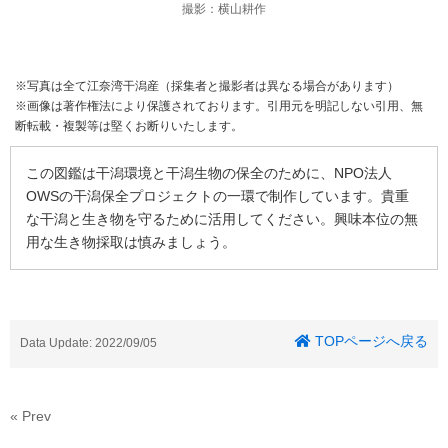
撮影：横山耕作
※写真は全て江奈湾干潟産（採集者と撮影者は異なる場合があります）
※画像は著作権法により保護されております。引用元を明記しない引用、無
断転載・複製等は堅くお断りいたします。
この図鑑は干潟環境と干潟生物の保全のために、NPO法人
OWSの干潟保全プロジェクトの一環で制作しています。貴重
な干潟と生き物を守るために活用してください。興味本位の無
用な生き物採取は慎みましょう。
TOPページへ戻る
Data Update: 2022/09/05
« Prev