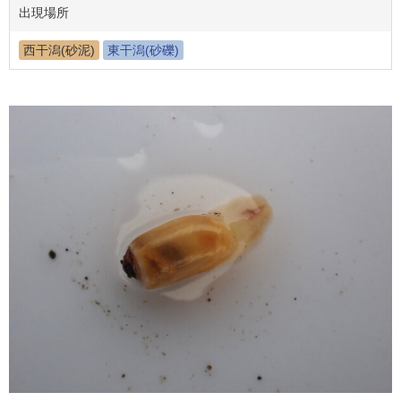
出現場所
西干潟(砂泥)
東干潟(砂礫)