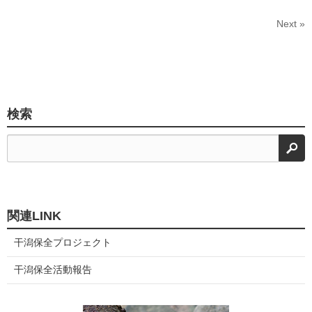
Next »
検索
検
関連LINK
干潟保全プロジェクト
干潟保全活動報告