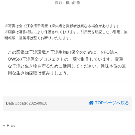
撮影：横山耕作
※写真は全て江奈湾干潟産（採集者と撮影者は異なる場合があります）
※画像は著作権法により保護されております。引用元を明記しない引用、無
断転載・複製等は堅くお断りいたします。
この図鑑は干潟環境と干潟生物の保全のために、NPO法人
OWSの干潟保全プロジェクトの一環で制作しています。貴重
な干潟と生き物を守るために活用してください。興味本位の無
用な生き物採取は慎みましょう。
TOPページへ戻る
Data Update: 2025/09/10
« Prev