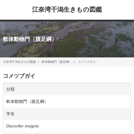
江奈湾干潟生きもの図鑑
軟体動物門（腹足綱）
江奈湾干潟生きもの図鑑
軟体動物門（腹足綱）
コメツブガイ
コメツブガイ
分類
軟体動物門（腹足綱）
学名
Decorifer insignis