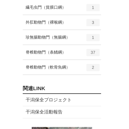
ー
ト
エ
種
繊毛虫門（貧膜口綱）
数
1
リ
ン
ー
ト
エ
種
外肛動物門（裸喉綱）
数
3
リ
ン
ー
ト
エ
種
珍無腸動物門（無腸綱）
数
1
リ
ン
ー
ト
エ
種
脊椎動物門（条鰭綱）
数
37
リ
ン
ー
ト
エ
種
脊椎動物門（軟骨魚綱）
数
2
リ
ン
ー
ト
数
リ
関連LINK
ー
数
干潟保全プロジェクト
干潟保全活動報告