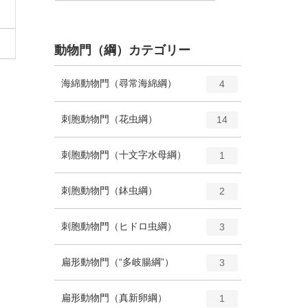
動物門（綱）カテゴリー
エ
種
海綿動物門（尋常海綿綱）
4
ン
ト
エ
種
刺胞動物門（花虫綱）
14
リ
ン
ー
ト
エ
種
刺胞動物門（十文字水母綱）
数
1
リ
ン
ー
ト
エ
種
刺胞動物門（鉢虫綱）
数
2
リ
ン
ー
ト
エ
種
刺胞動物門（ヒドロ虫綱）
数
3
リ
ン
ー
ト
エ
種
扁形動物門（“多岐腸綱”）
数
3
リ
ン
ー
ト
エ
種
扁形動物門（真新卵綱）
数
1
リ