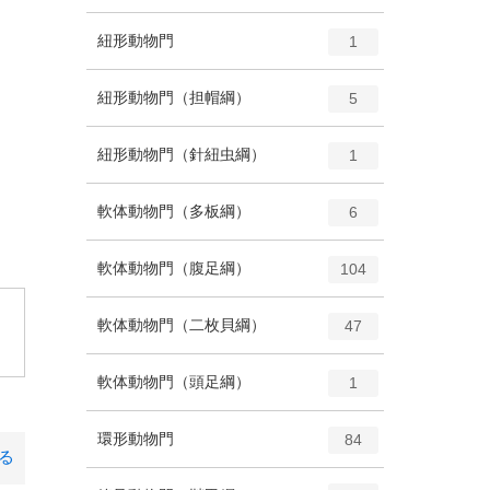
ン
ー
ト
エ
種
紐形動物門
数
1
リ
ン
ー
ト
エ
種
紐形動物門（担帽綱）
数
5
リ
ン
ー
ト
エ
種
紐形動物門（針紐虫綱）
数
1
リ
ン
ー
ト
エ
種
軟体動物門（多板綱）
数
6
リ
ン
ー
ト
エ
種
軟体動物門（腹足綱）
数
104
リ
ン
ー
ト
。
エ
種
軟体動物門（二枚貝綱）
数
47
リ
ン
ー
ト
エ
種
軟体動物門（頭足綱）
数
1
リ
ン
ー
ト
エ
種
環形動物門
数
84
リ
る
ン
ー
ト