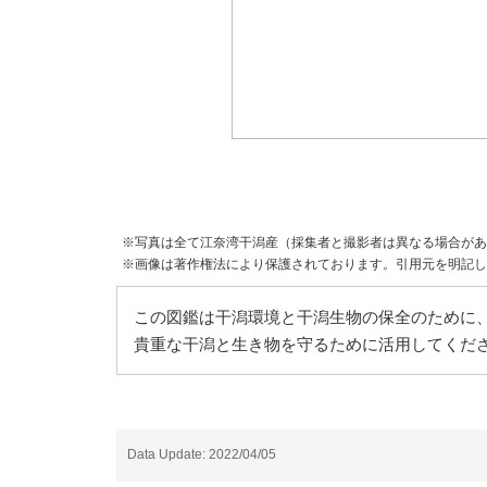
※写真は全て江奈湾干潟産（採集者と撮影者は異なる場合があ
※画像は著作権法により保護されております。引用元を明記し
この図鑑は干潟環境と干潟生物の保全のために、
貴重な干潟と生き物を守るために活用してくだ
Data Update: 2022/04/05