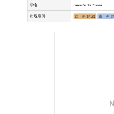
学名
Hediste diadroma
出現場所
西干潟(砂泥)
東干潟(砂