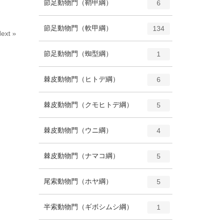
エ
種
節足動物門（鞘甲綱）
数
6
リ
ン
ー
ト
エ
種
節足動物門（軟甲綱）
数
134
リ
ext »
ン
ー
ト
エ
種
節足動物門（蜘型綱）
数
1
リ
ン
ー
ト
エ
種
棘皮動物門（ヒトデ綱）
数
6
リ
ン
ー
ト
エ
種
棘皮動物門（クモヒトデ綱）
数
5
リ
ン
ー
ト
エ
種
棘皮動物門（ウニ綱）
数
4
リ
ン
ー
ト
エ
種
棘皮動物門（ナマコ綱）
数
5
リ
ン
ー
ト
エ
種
尾索動物門（ホヤ綱）
数
5
リ
ン
ー
ト
エ
種
半索動物門（ギボシムシ綱）
数
1
リ
ン