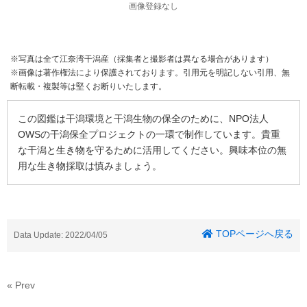
画像登録なし
※写真は全て江奈湾干潟産（採集者と撮影者は異なる場合があります）
※画像は著作権法により保護されております。引用元を明記しない引用、無
断転載・複製等は堅くお断りいたします。
この図鑑は干潟環境と干潟生物の保全のために、NPO法人
OWSの干潟保全プロジェクトの一環で制作しています。貴重
な干潟と生き物を守るために活用してください。興味本位の無
用な生き物採取は慎みましょう。
TOPページへ戻る
Data Update: 2022/04/05
« Prev