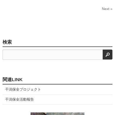
Next »
検索
検
関連LINK
干潟保全プロジェクト
干潟保全活動報告