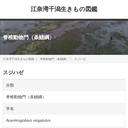
江奈湾干潟生きもの図鑑
脊椎動物門（条鰭綱）
江奈湾干潟生きもの図鑑
脊椎動物門（条鰭綱）
スジハゼ
スジハゼ
分類
脊椎動物門（条鰭綱）
学名
Acentrogobius virgatulus