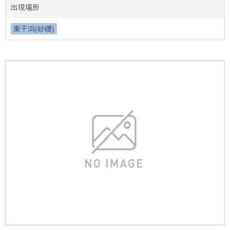
出現場所
東干潟(砂礫)