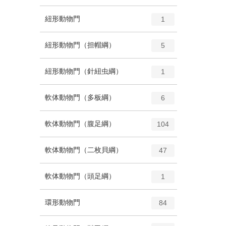
ン
ー
ト
エ
種
紐形動物門
数
1
リ
ン
ー
ト
エ
種
紐形動物門（担帽綱）
数
5
リ
ン
ー
ト
エ
種
紐形動物門（針紐虫綱）
数
1
リ
ン
ー
ト
エ
種
軟体動物門（多板綱）
数
6
リ
ン
ー
ト
エ
種
軟体動物門（腹足綱）
数
104
リ
ン
ー
ト
エ
種
軟体動物門（二枚貝綱）
数
47
リ
ン
ー
ト
エ
種
軟体動物門（頭足綱）
数
1
リ
ン
ー
ト
エ
種
環形動物門
数
84
リ
ン
ー
ト