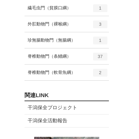
ー
ト
エ
種
繊毛虫門（貧膜口綱）
数
1
リ
ン
ー
ト
エ
種
外肛動物門（裸喉綱）
数
3
リ
ン
ー
ト
エ
種
珍無腸動物門（無腸綱）
数
1
リ
ン
ー
ト
エ
種
脊椎動物門（条鰭綱）
数
37
リ
ン
ー
ト
エ
種
脊椎動物門（軟骨魚綱）
数
2
リ
ン
ー
ト
数
リ
関連LINK
ー
数
干潟保全プロジェクト
干潟保全活動報告