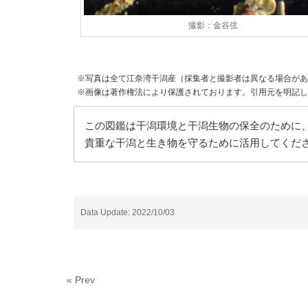
撮影：金谷弦
※写真は全て江奈湾干潟産（採集者と撮影者は異なる場合があ
※画像は著作権法により保護されております。引用元を明記し
この図鑑は干潟環境と干潟生物の保全のために、
貴重な干潟と生き物を守るために活用してくだ
Data Update: 2022/10/03
« Prev