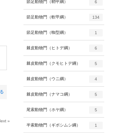
エ
種
節足動物門（鞘甲綱）
数
6
リ
ン
ー
ト
エ
種
節足動物門（軟甲綱）
数
134
リ
ン
ー
ト
エ
種
節足動物門（蜘型綱）
数
1
リ
ン
ー
ト
エ
種
棘皮動物門（ヒトデ綱）
数
6
リ
ン
。
ー
ト
エ
種
棘皮動物門（クモヒトデ綱）
数
5
リ
ン
ー
ト
エ
種
棘皮動物門（ウニ綱）
数
4
リ
ン
ー
ト
る
エ
種
棘皮動物門（ナマコ綱）
数
5
リ
ン
ー
ト
エ
種
尾索動物門（ホヤ綱）
数
5
リ
ン
ー
ext »
ト
エ
種
半索動物門（ギボシムシ綱）
数
1
リ
ン