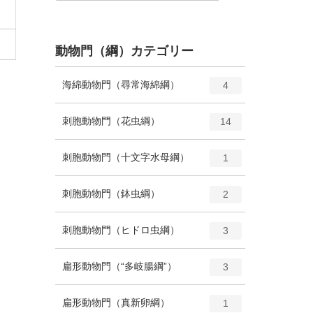
動物門（綱）カテゴリー
エ
種
海綿動物門（尋常海綿綱）
4
ン
ト
エ
種
刺胞動物門（花虫綱）
14
リ
ン
ー
ト
エ
種
刺胞動物門（十文字水母綱）
数
1
リ
ン
ー
ト
エ
種
刺胞動物門（鉢虫綱）
数
2
リ
ン
ー
ト
エ
種
刺胞動物門（ヒドロ虫綱）
数
3
リ
ン
ー
ト
エ
種
扁形動物門（“多岐腸綱”）
数
3
リ
ン
ー
ト
エ
種
扁形動物門（真新卵綱）
数
1
リ