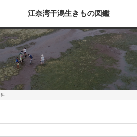
江奈湾干潟生きもの図鑑
シ科