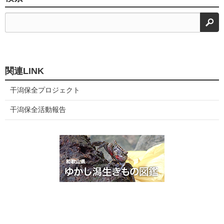
検
関連LINK
干潟保全プロジェクト
干潟保全活動報告