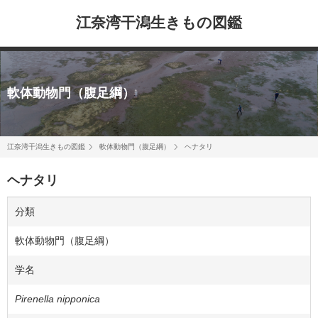
江奈湾干潟生きもの図鑑
軟体動物門（腹足綱）
江奈湾干潟生きもの図鑑
軟体動物門（腹足綱）
ヘナタリ
ヘナタリ
分類
軟体動物門（腹足綱）
学名
Pirenella nipponica