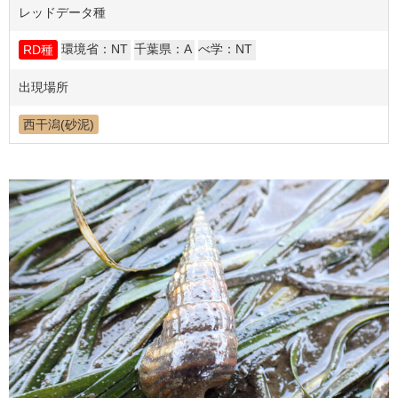
レッドデータ種
環境省：NT
千葉県：A
べ学：NT
RD種
出現場所
西干潟(砂泥)