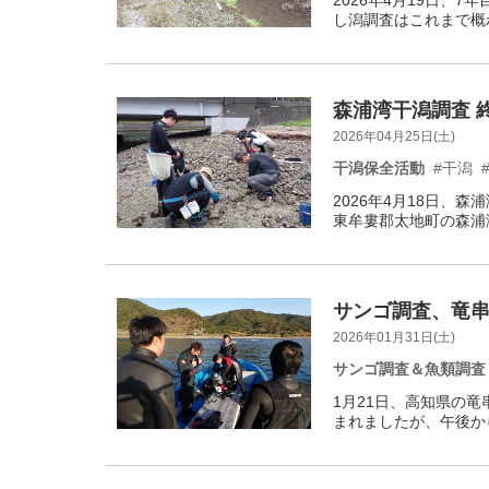
2026年4月19日、
し潟調査はこれまで概ね
森浦湾干潟調査 終
2026年04月25日(土)
干潟保全活動
#干潟
2026年4月18日、
東牟婁郡太地町の森浦湾
サンゴ調査、竜串調
2026年01月31日(土)
サンゴ調査＆魚類調査
1月21日、高知県の
まれましたが、午後か