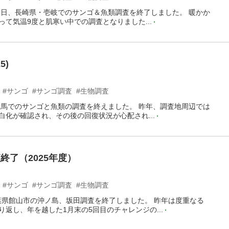
18日、長崎県・壱岐でのサンゴ＆魚類調査を終了しました。 暖かか
って気温9度と肌寒い中での調査となりました...
5)
#サンゴ
#サンゴ調査
#生物調査
・対馬でのサンゴと魚類の調査を終えました。 昨年、調査地周辺では
白化が確認され、その後の回復状況が心配され...
終了（2025年度）
#サンゴ
#サンゴ調査
#生物調査
千葉県館山市の沖ノ島、坂田調査を終了しました。 昨年は度重なる
返し、年を越した1月末の5回目のチャレンジの...