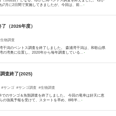
7年目（10回目）となる、ゆかし潟ベントス調査を終えました。 ゆか
7月に2日間で実施してきましたが、今回は、前...
了（2026年度）
#生物調査
森浦湾干潟のベントス調査を終了しました。 森浦湾干潟は、和歌山県
の湾奥に位置し、2020年から毎年調査している...
査終了(2025)
#サンゴ
#サンゴ調査
#生物調査
竜串でのサンゴ＆魚類調査を終了しました。 今回の竜串は好天に恵
らの強風予報を受けて、スタートを早め、8時半...