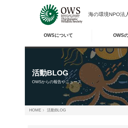
海の環境NPO法人
OWSに
ついて
OWS
活動BLOG
OWSからの報告やニュース
HOME
活動BLOG