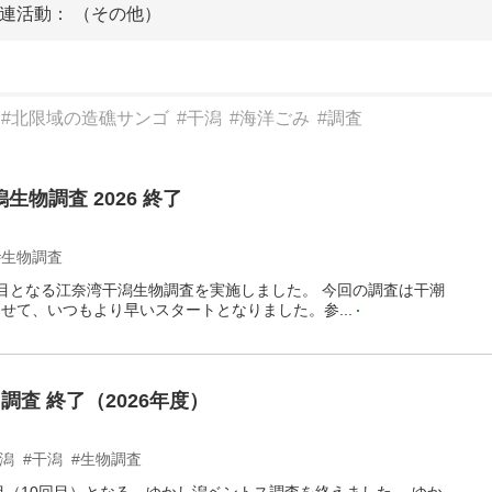
連活動： （その他）
#北限域の造礁サンゴ
#干潟
#海洋ごみ
#調査
生物調査 2026 終了
#生物調査
4回目となる江奈湾干潟生物調査を実施しました。 今回の調査は干潮
わせて、いつもより早いスタートとなりました。参...
査 終了（2026年度）
し潟
#干潟
#生物調査