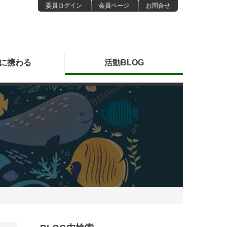
委員ログイン
会員ページ
お問合せ
に
携わる
活動
BLOG