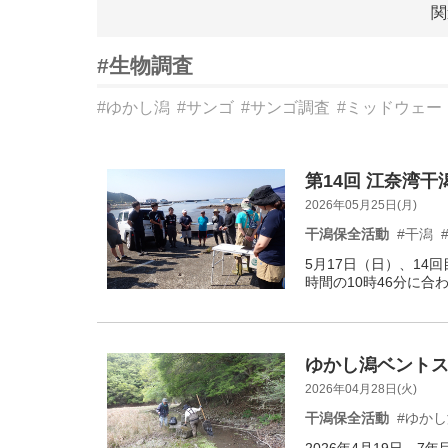
関
#生物調査
#ゆかし潟
#サンゴ
#サンゴ調査
#ミッドウェー
第14回 江奈湾干潟
2026年05月25日(月)
干潟保全活動
#干潟
5月17日（日）、1
時間の10時46分に合
ゆかし潟ベントス調
2026年04月28日(火)
干潟保全活動
#ゆか