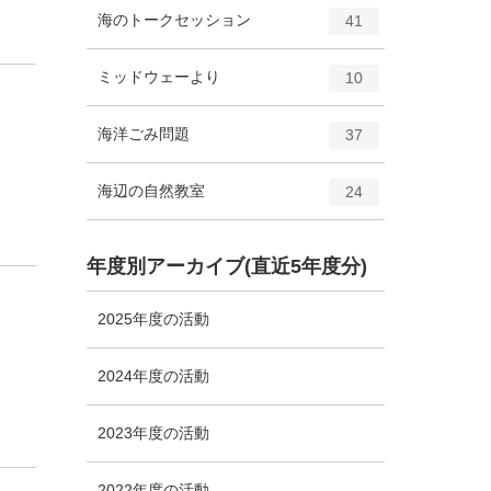
ト
エ
件
海のトークセッション
数
41
リ
ン
ー
ト
エ
件
ミッドウェーより
数
10
リ
ン
ー
ト
エ
件
海洋ごみ問題
数
37
リ
ン
ー
ト
エ
件
海辺の自然教室
数
24
リ
ン
ー
ト
数
リ
年度別アーカイブ(直近5年度分)
ー
数
2025年度の活動
2024年度の活動
2023年度の活動
2022年度の活動