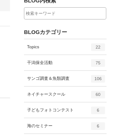
BLOG内検索
BLOGカテゴリー
エ
件
Topics
22
ン
ト
エ
件
干潟保全活動
75
リ
ン
ー
ト
エ
件
サンゴ調査＆魚類調査
数
106
リ
ン
ー
ト
エ
件
ネイチャースクール
数
60
リ
ン
ー
ト
エ
件
子どもフォトコンテスト
数
6
リ
ン
ー
ト
エ
件
海のセミナー
数
6
リ
ン
ー