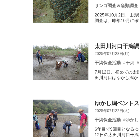
サンゴ調査＆魚類調査
2025年10月2日、
調査は、昨年10月に確
太田川河口干潟調査
2025年07月28日(月)
干潟保全活動
#干潟
7月12日、初めての
田川河口はゆかし潟か
ゆかし潟ベントス調
2025年07月22日(火)
干潟保全活動
#ゆか
6年目で9回目となるゆ
12日の太田川河口干潟