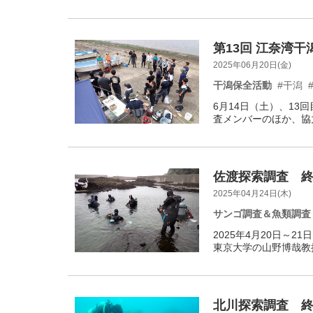
第13回 江奈湾干潟
2025年06月20日(金)
干潟保全活動
#干潟
6月14日（土）、13
査メンバーのほか、協
佐渡探索調査 終了(
2025年04月24日(木)
サンゴ調査＆魚類調査
2025年4月20日～
東京大学の山野博哉教授
北川探索調査 終了(