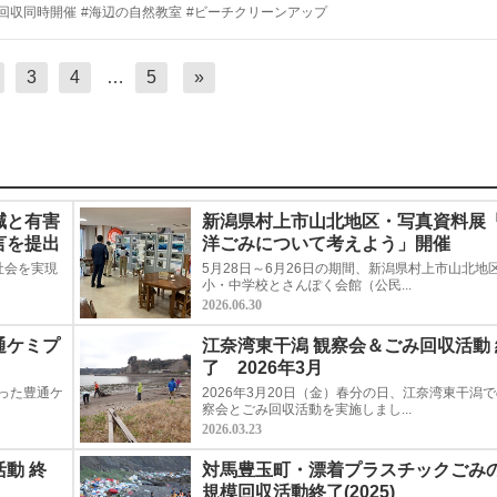
回収同時開催
#海辺の自然教室
#ビーチクリーンアップ
3
4
…
5
»
減と有害
新潟県村上市山北地区・写真資料展
言を提出
洋ごみについて考えよう」開催
社会を実現
5月28日～6月26日の期間、新潟県村上市山北地
小・中学校とさんぽく会館（公民...
2026.06.30
通ケミプ
江奈湾東干潟 観察会＆ごみ回収活動 
了 2026年3月
なった豊通ケ
2026年3月20日（金）春分の日、江奈湾東干潟
察会とごみ回収活動を実施しまし...
2026.03.23
動 終
対馬豊玉町・漂着プラスチックごみ
規模回収活動終了(2025)