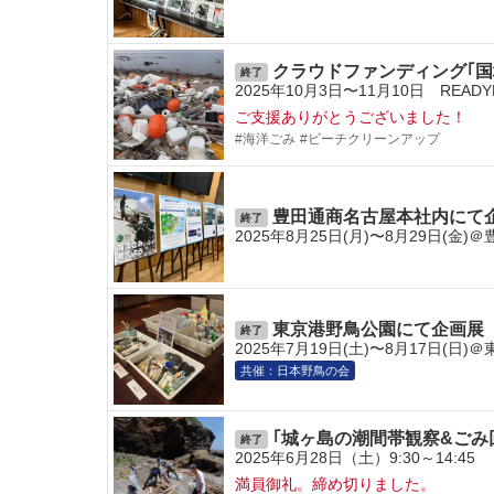
クラウドファンディング｢国
終了
2025年10月3日〜11月10日 READ
ご支援ありがとうございました！
#海洋ごみ
#ビーチクリーンアップ
豊田通商名古屋本社内にて
終了
2025年8月25日(月)〜8月29日(
東京港野鳥公園にて企画展
終了
2025年7月19日(土)〜8月17日(
共催：日本野鳥の会
｢城ヶ島の潮間帯観察&ごみ
終了
2025年6月28日（土）9:30～14:45
満員御礼。締め切りました。