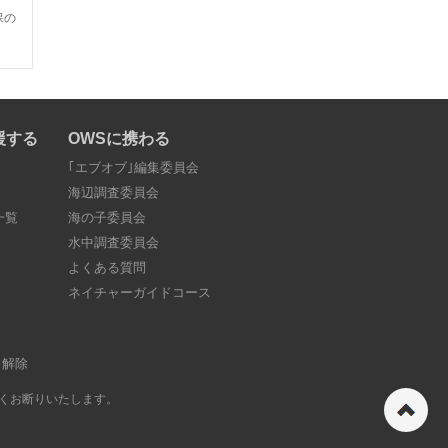
保の
援する
OWSに携わる
｢エブオブ｣編集委員会
海辺調査委員会
一覧
海の子委員会
水中調査委員会
よくある質問
ネイチャーガイドコース
･解除
ペ
くお断りいたします。