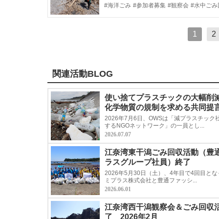
#海洋ごみ
#参加者募集
#観察会
#水中ごみ
1
2
関連活動BLOG
使い捨てプラスチックの大幅削
化学物質の規制を求める共同提
2026年7月6日、OWSは「減プラスチック
するNGOネットワーク」の一員とし...
2026.07.07
江奈湾東干潟ごみ回収活動（豊
ラスグループ社員）終了
2026年5月30日（土）、4年目で4回目と
ミプラス株式会社と豊通ファッシ...
2026.06.01
江奈湾西干潟観察会＆ごみ回収活
了 2026年2月