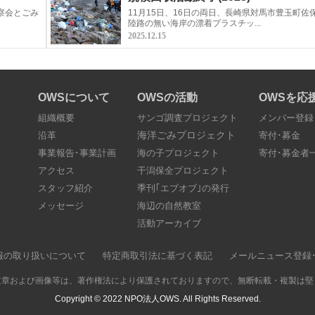
観察会とごみ
11月15日、16日の両日、長崎県対馬市豊玉町佐
陸路の無い海岸の漂着プラスチッ...
2025.12.15
OWSについて
OWSの活動
OWSを応
組織概要
サンゴ調査プロジェクト
メンバー登録
海洋ごみプロジェクト
沿革
寄付･募金
事業報告･事業計画
海の子プロジェクト
寄付･募金者
アクセス
干潟保全プロジェクト
スタッフ紹介
季刊｢エブオブ｣の発行
メッセージ
海辺の自然教室
活動アーカイブ
報の取り扱いについて
特定商取引法に基づく表記
メールニュース登録
文章および画像等は、著作権法により保護されておりますので、無断転載・複製は堅
Copyright © 2022
NPO法人OWS.
All Rights Reserved.