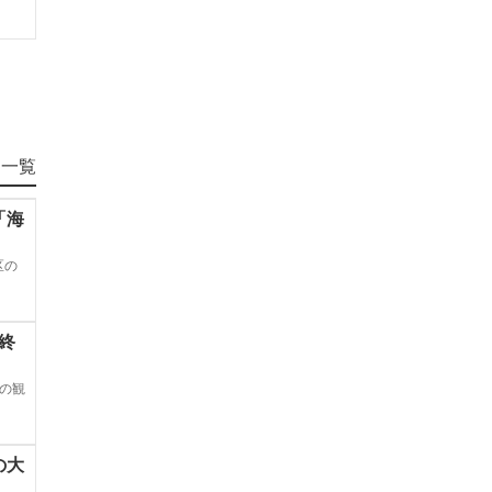
海
一覧
洋
ご
「海
み
プ
区の
ロ
ジ
ェ
終
ク
ト
での観
の
の大