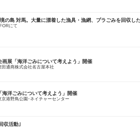
境の島 対馬。大量に漂着した漁具・漁網、プラごみを回収した
YFORにて
企画展「海洋ごみについて考えよう」開催
金)＠豊田通商株式会社名古屋本社
「海洋ごみについて考えよう」開催
日)＠東京港野鳥公園･ネイチャーセンター
回収活動｣