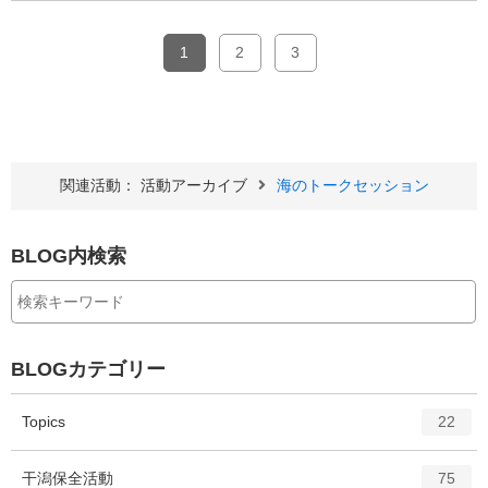
1
2
3
関連活動： 活動アーカイブ
海のトークセッション
BLOG内検索
BLOGカテゴリー
エ
件
Topics
22
ン
ト
エ
件
干潟保全活動
75