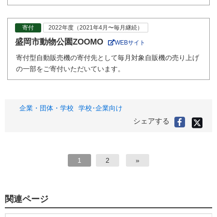
寄付
2022年度（2021年4月〜毎月継続）
盛岡市動物公園ZOOMO
WEBサイト
寄付型自動販売機の寄付先として毎月対象自販機の売り上げ
の一部をご寄付いただいています。
タ
企業・団体・学校
学校･企業向け
グ
X(旧
シェアする
Faceboo
Twitter
で
で
シ
シ
ェ
ア
ェ
す
る
ア
1
2
»
す
る
関連ページ