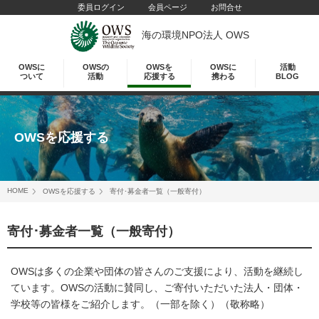
委員ログイン
会員ページ
お問合せ
海の環境NPO法人 OWS
OWSに
OWSの
OWSを
OWSに
活動
ついて
活動
応援する
携わる
BLOG
OWSを応援する
HOME
OWSを応援する
寄付･募金者一覧（一般寄付）
寄付･募金者一覧（一般寄付）
OWSは多くの企業や団体の皆さんのご支援により、活動を継続し
ています。OWSの活動に賛同し、ご寄付いただいた法人・団体・
学校等の皆様をご紹介します。（一部を除く）（敬称略）