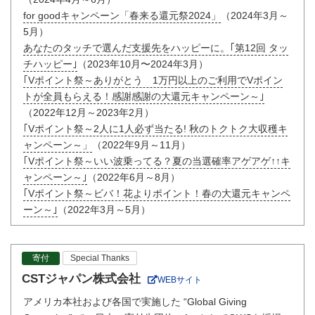
for goodキャンペーン「春来る還元祭2024」
（2024年3月～
5月）
あなたのタッチで選んだ支援先をハッピーに。｢第12回 タッ
チハッピー｣
（2023年10月〜2024年3月）
｢Vポイント祭～ありがとう 1万円以上のご利用でVポイン
トが全員もらえる！感謝感謝の大還元キャンペーン～｣
（2022年12月～2023年2月）
｢Vポイント祭～2人に1人必ず当たる! 秋のトクトク大収穫キ
ャンペーン～」
（2022年9月～11月）
｢Vポイント祭～いい波乗ってる？夏の当選確率アゲアゲ↑↑キ
ャンペーン～｣
（2022年6月～8月）
｢Vポイント祭～ビバ！花よりポイント！春の大還元キャンペ
ーン～｣
（2022年3月～5月）
寄付
Special Thanks
CSTジャパン株式会社
WEBサイト
アメリカ本社および各国で実施した “Global Giving