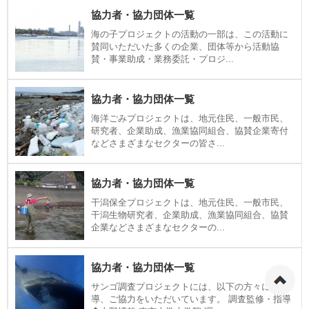
協力者・協力団体一覧
海の子プロジェクトの活動の一部は、この活動に
賛同いただいた多くの企業、団体等から活動協
賛・事業助成・業務委託・プロジ...
協力者・協力団体一覧
海洋ごみプロジェクトは、地元住民、一般市民、
研究者、企業助成、漁業協同組合、協賛企業寄付
などさまざまなセクターの皆さ...
協力者・協力団体一覧
干潟保全プロジェクトは、地元住民、一般市民、
干潟生物研究者、企業助成、漁業協同組合、協賛
企業などさまざまなセクターの...
協力者・協力団体一覧
ペ
サンゴ調査プロジェクトには、以下の方々にご指
導、ご協力をいただいています。 調査監修・指導