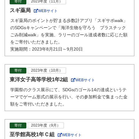
寄付
2023年度（11月）
スギ薬局
WEBサイト
スギ薬局のポイントが貯まる歩数計アプリ「スギサポwalk」
のSDGsキャンペーンで「海洋生物を守ろう プラスチック
ごみ削減walk」を実施、ラリーのゴール達成者数に応じた額
をご寄付いただきました。
実施期間：2023年8月21日～9月20日
寄付
2023年度（10月）
東洋女子高等学校1年2組
WEBサイト
学園祭のクラス展示にて、SDGsのゴール14の達成というテ
ーマでゲーム形式の展示を行い、その参加料金で集まった金
額をご寄付いただきました。
寄付
2023年度（9月）
至学館高校1年Ｃ組
WEBサイト