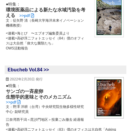
●特集：
環境医薬品による新たな水域汚染を考
える
>>pdf
文：征矢野 清（長崎大学海洋未来イノベーション
機構教授）
<連載>海とぴ 〜エブオブ編集委員より
<連載>高砂淳二フォトエッセイ（84）僕のオフィ
スは大自然「偉大な菌類たち」
OWS活動報告
Ebucheb Vol.84 >>
2022年2月20日 発行
●特集：
サンゴの一斉産卵
生態学的意味とそのメカニズム
>>pdf
文：野澤 洋耕（台湾）中央研究院生物多様性研究
中心･副研究員
江奈湾西干潟＜毘沙門地区＞投棄ごみ撤去 経過報
告
<連載>高砂淳二フォトエッセイ（83）僕のオフィスは大自然「Asking