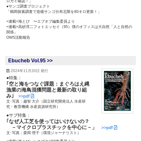
ロガイ確認！」
●サンゴ調査プロジェクト
「鶴岡探索調査で造礁サンゴ分布北限を80キロ更新！」
<連載>海とぴ 〜エブオブ編集委員より
<連載>高砂淳二フォトエッセイ（95）僕のオフィスは大自然「人と自然の
関係」
OWS活動報告
Ebucheb Vol.95 >>
2024年11月20日 発行
●特集：
｢空と海をつなぐ課題：まぐろはえ縄
漁業の海鳥混獲問題と最新の取り組
み｣
>>pdf
文･写真：越智 大介（国立研究開発法人 水産研
究・教育機構 水産資源研究所）
●サブ特集：
｢なぜ人工芝を使ってはいけないの？
－マイクロプラスチックを中心に－」
>>pdf
文･写真：栗岡 理子（環境ジャーナリスト）