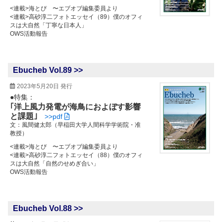
<連載>海とぴ 〜エブオブ編集委員より
<連載>高砂淳二フォトエッセイ（89）僕のオフィ
スは大自然「丁寧な日本人」
OWS活動報告
Ebucheb Vol.89 >>
2023年5月20日 発行
●特集：
｢洋上風力発電が海鳥におよぼす影響
と課題｣
>>pdf
文：風間健太郎（早稲田大学人間科学学術院・准
教授）
<連載>海とぴ 〜エブオブ編集委員より
<連載>高砂淳二フォトエッセイ（88）僕のオフィ
スは大自然「自然のせめぎ合い」
OWS活動報告
Ebucheb Vol.88 >>