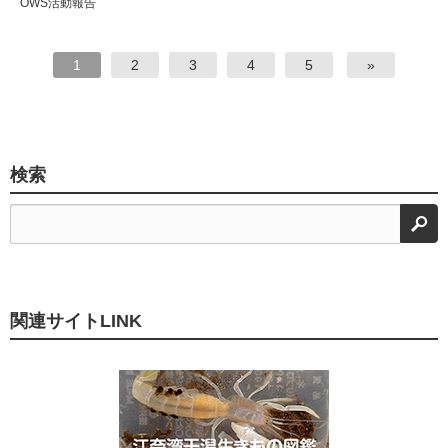
OWS活動報告
1
2
3
4
5
»
検索
検
関連サイトLINK