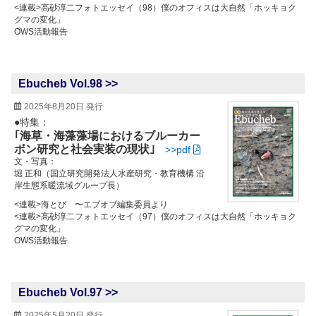
<連載>高砂淳二フォトエッセイ（98）僕のオフィスは大自然「ホッキョク
グマの変化」
OWS活動報告
Ebucheb Vol.98 >>
2025年8月20日 発行
●特集：
｢海草・海藻藻場におけるブルーカー
ボン研究と社会実装の現状｣
>>pdf
文・写真：
堀 正和（国立研究開発法人水産研究・教育機構 沿
岸生態系暖流域グループ長）
<連載>海とぴ 〜エブオブ編集委員より
<連載>高砂淳二フォトエッセイ（97）僕のオフィスは大自然「ホッキョク
グマの変化」
OWS活動報告
Ebucheb Vol.97 >>
2025年5月20日 発行