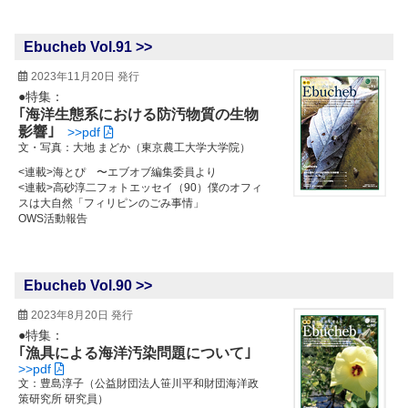
Ebucheb Vol.91 >>
2023年11月20日 発行
●特集：
｢海洋生態系における防汚物質の生物
影響｣
>>pdf
文・写真：大地 まどか（東京農工大学大学院）
<連載>海とぴ 〜エブオブ編集委員より
<連載>高砂淳二フォトエッセイ（90）僕のオフィ
スは大自然「フィリピンのごみ事情」
OWS活動報告
Ebucheb Vol.90 >>
2023年8月20日 発行
●特集：
｢漁具による海洋汚染問題について｣
>>pdf
文：豊島淳子（公益財団法人笹川平和財団海洋政
策研究所 研究員）