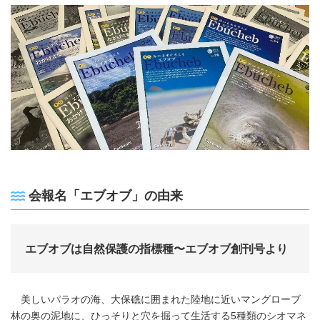
会報名「エブオブ」の由来
エブオブは自然保護の指標種〜エブオブ創刊号より
美しいパラオの海、大保礁に囲まれた陸地に近いマングローブ
林の奥の泥地に、ひっそりと穴を掘って生活する5種類のシオマネ