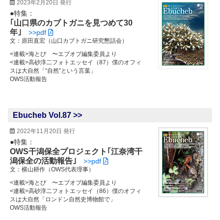
2023年2月20日 発行
●特集：
｢山口県のカブトガニを見つめて30
年｣
>>pdf
文：原田直宏（山口カブトガニ研究懇話会）
<連載>海とぴ 〜エブオブ編集委員より
<連載>高砂淳二フォトエッセイ（87）僕のオフィ
スは大自然「“自然”という言葉」
OWS活動報告
Ebucheb Vol.87 >>
2022年11月20日 発行
●特集：
OWS干潟保全プロジェクト｢江奈湾干
潟保全の活動報告｣
>>pdf
文：横山耕作（OWS代表理事）
<連載>海とぴ 〜エブオブ編集委員より
<連載>高砂淳二フォトエッセイ（86）僕のオフィ
スは大自然「ロンドン自然史博物館で」
OWS活動報告