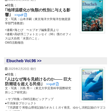
●特集：
｢地球温暖化が魚類の性別に与える影
響｣
>>pdf
文・写真：山本洋嗣（東京海洋大学海洋生物資源
学部門准教授）
<連載>海とぴ 〜エブオブ編集委員より
<連載>高砂淳二フォトエッセイ（96）僕のオフィ
スは大自然「水質のこと」
OWS活動報告
Ebucheb Vol.96 >>
2025年2月20日 発行
●特集：
｢人はなぜ海を見続けるのか―― 巨大
防潮堤を超える民俗｣
>>pdf
文・写真：川島 秀一（東北大学災害科学国際研究
所シニア研究員）
＜サブ特集＞OWS活動ピックアップ
●干潟保全プロジェクト
「7月調査で 和歌山県初記録のオカミミガイ発見、ゆかし潟初記録のマゴコ