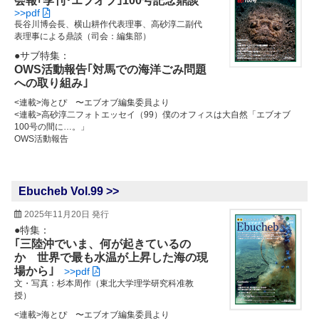
会報｢季刊･エブオブ｣100号記念鼎談
>>pdf
長谷川博会長、横山耕作代表理事、高砂淳二副代
表理事による鼎談（司会：編集部）
●サブ特集：
OWS活動報告｢対馬での海洋ごみ問題
への取り組み｣
<連載>海とぴ 〜エブオブ編集委員より
<連載>高砂淳二フォトエッセイ（99）僕のオフィスは大自然「エブオブ
100号の間に…。」
OWS活動報告
Ebucheb Vol.99 >>
2025年11月20日 発行
●特集：
｢三陸沖でいま、何が起きているの
か 世界で最も水温が上昇した海の現
場から｣
>>pdf
文・写真：杉本周作（東北大学理学研究科准教
授）
<連載>海とぴ 〜エブオブ編集委員より