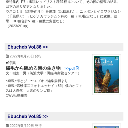
※特集内｢P7：出現レッドリスト種51種｣について、その後の精査の結果、
以下の通り変更となりました。
ウスコミミ（環境省:NT）を追加（記載漏れ）、ニッポンヒイロワラジムシ
（千葉県:C）→ヒゲナガワラジムシ科の一種（RD指定なし）に変更。結
果、RD種合計51種（種数に変更なし）
（2023/2/1up）
Ebucheb Vol.86 >>
2022年8月20日 発行
●特集：
繊毛から眺める海の生き物
>>pdf
文：稲葉一男（筑波大学下田臨海実験センター）
<連載>海とぴ 〜エブオブ編集委員より
<連載>高砂淳二フォトエッセイ（85）僕のオフィ
スは大自然「太古のサンゴ礁」
OWS活動報告
Ebucheb Vol.85 >>
2022年5月20日 発行