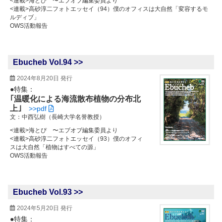
<連載>海とぴ 〜エブオブ編集委員より
<連載>高砂淳二フォトエッセイ（94）僕のオフィスは大自然「変容するモ
ルディブ」
OWS活動報告
Ebucheb Vol.94 >>
2024年8月20日 発行
●特集：
｢温暖化による海流散布植物の分布北
上｣
>>pdf
文：中西弘樹（長崎大学名誉教授）
<連載>海とぴ 〜エブオブ編集委員より
<連載>高砂淳二フォトエッセイ（93）僕のオフィ
スは大自然「植物はすべての源」
OWS活動報告
Ebucheb Vol.93 >>
2024年5月20日 発行
●特集：