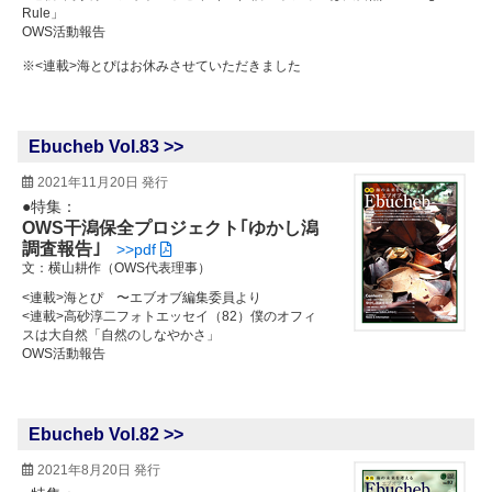
Rule」
OWS活動報告
※<連載>海とぴはお休みさせていただきました
Ebucheb Vol.83 >>
2021年11月20日 発行
●特集：
OWS干潟保全プロジェクト
｢ゆかし潟
調査報告｣
>>pdf
文：横山耕作（OWS代表理事）
<連載>海とぴ 〜エブオブ編集委員より
<連載>高砂淳二フォトエッセイ（82）僕のオフィ
スは大自然「自然のしなやかさ」
OWS活動報告
Ebucheb Vol.82 >>
2021年8月20日 発行