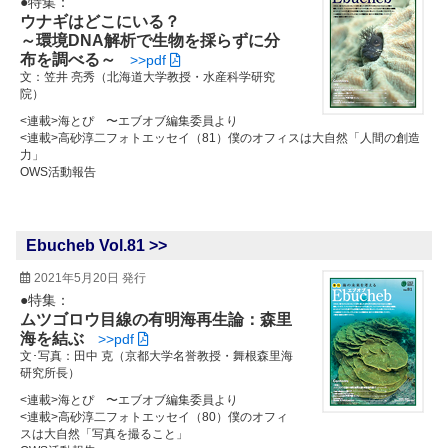
●特集：
ウナギはどこにいる？
～環境DNA解析で生物を採らずに分
布を調べる～
>>pdf
文：笠井 亮秀（北海道大学教授・水産科学研究
院）
<連載>海とぴ 〜エブオブ編集委員より
<連載>高砂淳二フォトエッセイ（81）僕のオフィスは大自然「人間の創造
力」
OWS活動報告
Ebucheb Vol.81 >>
2021年5月20日 発行
●特集：
ムツゴロウ目線の有明海再生論：森里
海を結ぶ
>>pdf
文･写真：田中 克（京都大学名誉教授・舞根森里海
研究所長）
<連載>海とぴ 〜エブオブ編集委員より
<連載>高砂淳二フォトエッセイ（80）僕のオフィ
スは大自然「写真を撮ること」