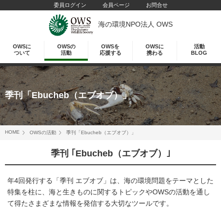
委員ログイン
会員ページ
お問合せ
海の環境NPO法人 OWS
OWSに
OWSの
OWSを
OWSに
活動
ついて
活動
応援する
携わる
BLOG
季刊「Ebucheb（エブオブ）」
HOME
OWSの活動
季刊「Ebucheb（エブオブ）」
季刊 ｢Ebucheb（エブオブ）｣
年4回発行する「季刊 エブオブ」は、海の環境問題をテーマとした
特集を柱に、海と生きものに関するトピックやOWSの活動を通し
て得たさまざまな情報を発信する大切なツールです。