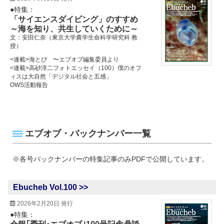
●特集：
「サイエンスダイビング」のすすめ
～海を知り、共生していくために～
文：安田仁奈（東京大学農学生命科学研究科 教
授）
<連載>海とぴ 〜エブオブ編集委員より
<連載>高砂淳二フォトエッセイ（100）僕のオフ
ィスは大自然「デジタル社会と五感」
OWS活動報告
エブオブ・バックナンバー一覧
※各号バックナンバーの特集記事のみPDFで公開しています。
Ebucheb Vol.100 >>
2026年2月20日 発行
●特集：