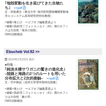
｢地殻変動を生き延びてきた生物た
ち｣
>>pdf
文：井龍康文（東北大学･海洋研究開発機構変動海
洋エコシステム高等研究所特任教授）
<連載>海とぴ 〜エブオブ編集委員より
<連載>高砂淳二フォトエッセイ（92）僕のオフィ
スは大自然「海氷の役割」
OWS活動報告
Ebucheb Vol.92 >>
2024年2月20日 発行
●特集：
｢純淡水棲サワガニの驚きの進化史｣
‒陸路と海路の2つのルートを用いた
分布拡大と2次的接触‒
>>pdf
文：竹中將起（信州大学理学部特任助教）
<連載>海とぴ 〜エブオブ編集委員より
<連載>高砂淳二フォトエッセイ（91）僕のオフィ
スは大自然「象の牙」
OWS活動報告