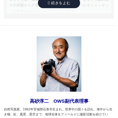
ナの死骸から大量のプラスチックごみが見つかるショッキン
グな事実を目の当たりにしたことでした。
OWS設立後、早速ミッドウェー環礁に日本人ガイドが常
駐する現地事務所を設け、ビジターへの自然観察指導や生物
調査への協力、ボランティアコーディネートなどを担うとと
もに、海洋ごみ削減の普及啓発を開始したのが活動の始まり
です。
OWSのロゴマークに使っている「Research and
Education」というフレーズは、ミッドウェー環礁での経験
を踏まえて、調査研究への参加を通じた学びを、との想いか
ら冠したものでしたが、20数年間の活動を経て、少しずつ
組織のイメージに近づきつつあります。しかしながら、海を
取り巻く環境は厳しさを増すばかりで、課題は山積していま
す。他方、社会の海離れ、自然離れの傾向はますます進み、
高砂淳二 OWS副代表理事
海辺に足を踏み入れたことのない子どもたちも少なくありま
自然写真家。1962年宮城県石巻市生まれ。世界中の国々を訪れ、海中から生
せん。
き物、虹、風景、星空まで、地球全体をフィールドに撮影活動を続けてい