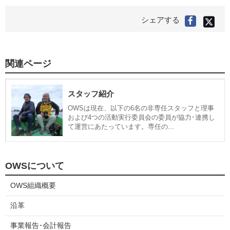
生物たちを死に追いやってしまっているのを、何度も目の当
たりにすることにもなりました。
X(旧
シェアする
Faceboo
Twitter
で
で
シ
シ
ェ
世界の海は、サンゴの死滅、海水温及び海水面上昇、プラ
ア
ェ
す
スチックゴミ問題など、ここ20年あまりで大きく変わって
る
ア
関連ページ
しまいました。海や自然をケアすることは、自分自身をケア
す
することであり、人間と地球は一心同体でもあります。地球
る
環境は今まさにまさに待ったなしの状態です。ぜひOWSを
スタッフ紹介
通して海や自然について知り、今何ができるかをみんなで考
OWSは現在、以下の6名の非専任スタッフと理事
えてみませんか。
および4つの活動実行委員会の委員が協力･連携し
て運営にあたっています。専任の...
OWSについて
OWS組織概要
沿革
事業報告･会計報告