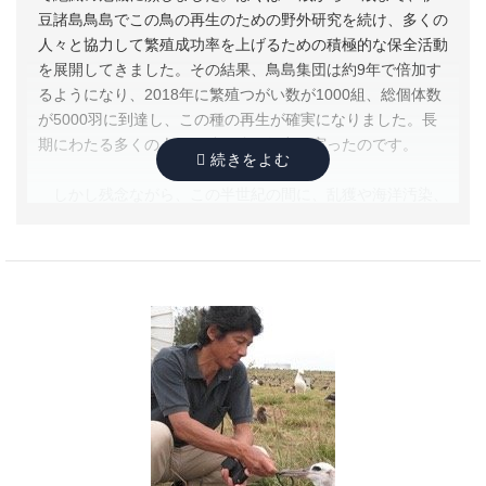
豆諸島鳥島でこの鳥の再生のための野外研究を続け、多くの
人々と協力して繁殖成功率を上げるための積極的な保全活動
を展開してきました。その結果、鳥島集団は約9年で倍加す
るようになり、2018年に繁殖つがい数が1000組、総個体数
が5000羽に到達し、この種の再生が確実になりました。長
期にわたる多くの人々の粘り強い努力が実ったのです。
しかし残念ながら、この半世紀の間に、乱獲や海洋汚染、
沿岸域の開発、気候変動などによって、海洋動物の個体数の
多さは半分以下になり、たくさんの種が苦境に追い込まれ、
海の豊かさが失われようとしています。もし、海洋生態系が
変調を来せば、われわれ人間の生存が危うくなるはずです。
今こそ、海洋の生物多様性を保全するために、第一歩を踏み
出し、粘り強く前に進みましょう。