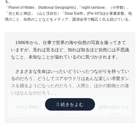
る。
自然破壊を傍観し、恩恵をむさぼってきた私たちには、か
「Planet of Water」(National Geographic) ,「night rainbow」（小学館）,
けがえのない自然を未来の世代に引き継ぐ責任があります。
「光と虹と神話」（山と渓谷社）「Dear Earth」(Pie Int’l)ほか著書多数。地
今こそ、自然に目を向け、想いを行動に移す時ではないでし
球のこと、自然のことなどをメディア、講演会等で幅広く伝え続けている。
ょうか。できることは人によってさまざまだと思いますが、
一人でも多くの人がかかわることを願ってやみません。
1986年から、仕事で世界の海や自然の写真を撮ってきて
いますが、見れば見るほど、知れば知るほど自然には不思議
なこと、未知なことが溢れているのに気づかされます。
さまざまな生命はいったいどういったつながりを持ってい
るのだろう、どうしてコアホウドリはあんな楽しい求愛ダン
スを踊るようになったのだろう、人間と、ほかの動物との違
いはなんなのだろう…。
それと同時に、いかに人間という動物が、自然の掟からは
ずれてしまっているかも気づかされてきました。自然のなか
に身を置くこと、海に潜ることは、楽しいことであり知的欲
求を満たしてくれることですが、同時に、僕らの作り出した
自然に還らないモノたちが、海や海岸に溢れ、いろんな形で