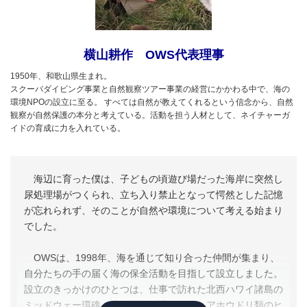
横山耕作 OWS代表理事
1950年、和歌山県生まれ。
スクーバダイビング事業と自然観察ツアー事業の経営にかかわる中で、海の
環境NPOの設立に至る。 すべては自然が教えてくれるという信念から、自然
観察が自然保護の本分と考えている。活動を担う人材として、ネイチャーガ
イドの育成に力を入れている。
海辺に育った僕は、子どもの頃遊び場だった海岸に突然し
尿処理場がつくられ、立ち入り禁止となって愕然とした記憶
が忘れられず、そのことが自然や環境について考える始まり
でした。
OWSは、1998年、海を通じて知り合った仲間が集まり、
自分たちの手の届く海の保全活動を目指して設立しました。
設立のきっかけのひとつは、仕事で訪れた北西ハワイ諸島の
ミッドウェー環礁（米国自然保護区）で、アホウドリ類のヒ