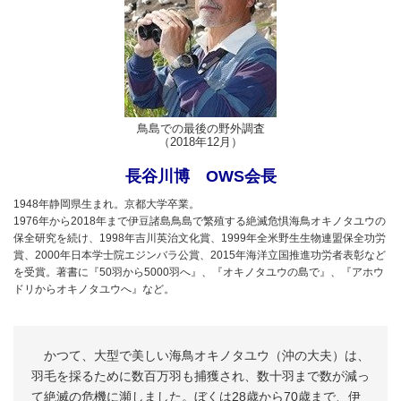
鳥島での最後の野外調査
（2018年12月）
長谷川博 OWS会長
1948年静岡県生まれ。京都大学卒業。
1976年から2018年まで伊豆諸島鳥島で繁殖する絶滅危惧海鳥オキノタユウの
保全研究を続け、1998年吉川英治文化賞、1999年全米野生生物連盟保全功労
賞、2000年日本学士院エジンバラ公賞、2015年海洋立国推進功労者表彰など
を受賞。著書に『50羽から5000羽へ』、『オキノタユウの島で』、『アホウ
ドリからオキノタユウへ』など。
かつて、大型で美しい海鳥オキノタユウ（沖の大夫）は、
羽毛を採るために数百万羽も捕獲され、数十羽まで数が減っ
て絶滅の危機に瀕しました。ぼくは28歳から70歳まで、伊