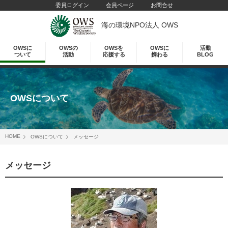
委員ログイン
会員ページ
お問合せ
海の環境NPO法人 OWS
OWSに
OWSの
OWSを
OWSに
活動
ついて
活動
応援する
携わる
BLOG
OWSについて
HOME
OWSについて
メッセージ
メッセージ