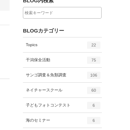
BLOG内検索
BLOGカテゴリー
エ
件
Topics
22
ン
ト
エ
件
干潟保全活動
75
リ
ン
ー
ト
エ
件
サンゴ調査＆魚類調査
数
106
リ
ン
ー
ト
エ
件
ネイチャースクール
数
60
リ
ン
ー
ト
エ
件
子どもフォトコンテスト
数
6
リ
ン
ー
ト
エ
件
海のセミナー
数
6
リ
ン
ー