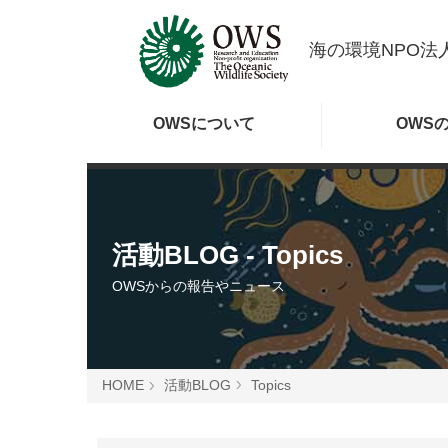
海の環境NPO法人
OWSに
ついて
OWS
活動BLOG - Topics
OWSからの報告やニュース
HOME
活動BLOG
Topics