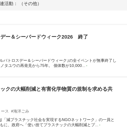
連活動： （その他）
デー＆シーバードウィーク2026 終了
アルバトロスデー＆シーバードウィーク｣の全イベントが無事終了し
タユウの再発見から75年。 個体数が10,000...
チックの大幅削減と有害化学物質の規制を求める共
リース
#海洋ごみ
WSは「減プラスチック社会を実現するNGOネットワーク」の一員と
もに、政府へ「使い捨てプラスチックの大幅削減とプ...