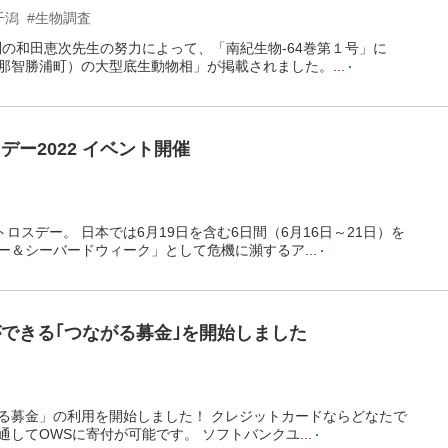
干潟
#生物調査
問の和田恵次先生の努力によって、「南紀生物-64巻第１号」に
那智勝浦町）の大型底生動物相」が掲載されました。...
ー2022 イベント開催
トロスデー。 日本では6月19日を含む6日間（6月16日～21日）を
ー＆シーバードウィーク」として危機に瀕するア...
できる｢つながる募金｣を開始しました
る募金」の利用を開始しました！ クレジットカードならどなたで
してOWSに寄付が可能です。 ソフトバンクユ...