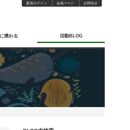
委員ログイン
会員ページ
お問合せ
に
携わる
活動
BLOG