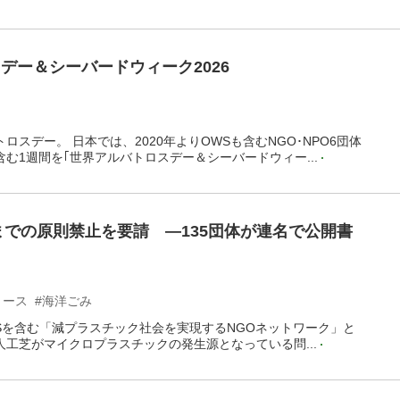
デー＆シーバードウィーク2026
ロスデー。 日本では、2020年よりOWSも含むNGO･NPO6団体
含む1週間を｢世界アルバトロスデー＆シーバードウィー...
年までの原則禁止を要請 ―135団体が連名で公開書
リース
#海洋ごみ
OWSを含む「減プラスチック社会を実現するNGOネットワーク」と
人工芝がマイクロプラスチックの発生源となっている問...