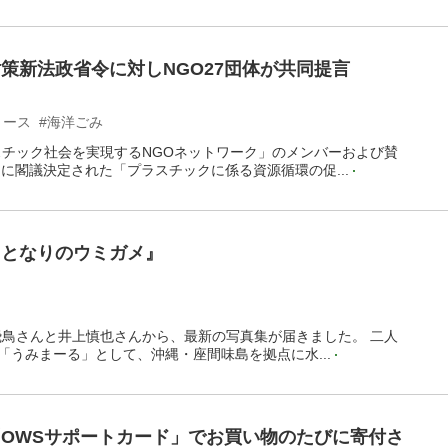
策新法政省令に対しNGO27団体が共同提言
リース
#海洋ごみ
スチック社会を実現するNGOネットワーク」のメンバーおよび賛
日に閣議決定された「プラスチックに係る資源循環の促...
『となりのウミガメ』
飛鳥さんと井上慎也さんから、最新の写真集が届きました。 二人
「うみまーる」として、沖縄・座間味島を拠点に水...
OWSサポートカード」でお買い物のたびに寄付さ