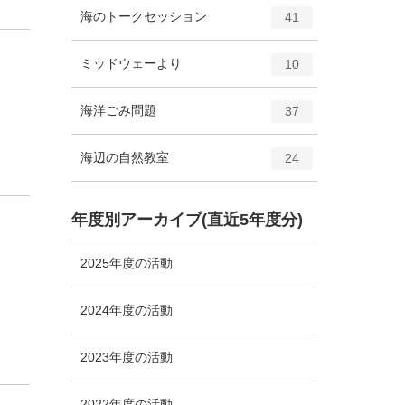
ト
エ
件
海のトークセッション
数
41
リ
ン
ー
ト
エ
件
ミッドウェーより
数
10
リ
ン
ー
ト
エ
件
海洋ごみ問題
数
37
リ
ン
ー
ト
エ
件
海辺の自然教室
数
24
リ
ン
ー
ト
数
リ
年度別アーカイブ(直近5年度分)
ー
数
2025年度の活動
2024年度の活動
2023年度の活動
2022年度の活動