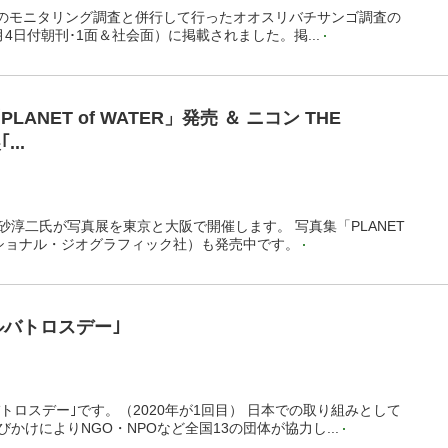
通常のモニタリング調査と併行して行ったオオスリバチサンゴ調査の
4日付朝刊･1面＆社会面）に掲載されました。掲...
ANET of WATER」発売 ＆ ニコン THE
...
砂淳二氏が写真展を東京と大阪で開催します。 写真集「PLANET
経ナショナル・ジオグラフィック社）も発売中です。
ルバトロスデー｣
バトロスデー｣です。（2020年が1回目） 日本での取り組みとして
かけによりNGO・NPOなど全国13の団体が協力し...