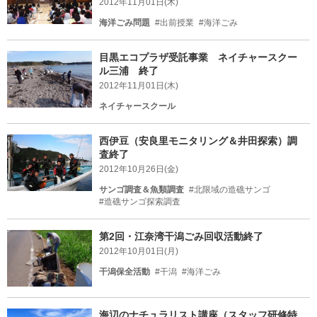
2012年11月01日(木)
海洋ごみ問題
#出前授業
#海洋ごみ
目黒エコプラザ受託事業 ネイチャースクー
ル三浦 終了
2012年11月01日(木)
ネイチャースクール
西伊豆（安良里モニタリング＆井田探索）調
査終了
2012年10月26日(金)
サンゴ調査＆魚類調査
#北限域の造礁サンゴ
#造礁サンゴ探索調査
第2回・江奈湾干潟ごみ回収活動終了
2012年10月01日(月)
干潟保全活動
#干潟
#海洋ごみ
海辺のナチュラリスト講座（スタッフ研修特