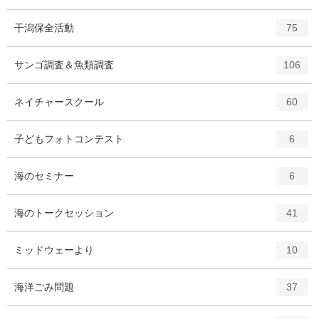
ン
ト
エ
件
干潟保全活動
75
リ
ン
ー
ト
エ
件
サンゴ調査＆魚類調査
数
106
リ
ン
ー
ト
エ
件
ネイチャースクール
数
60
リ
ン
ー
ト
エ
件
子どもフォトコンテスト
数
6
リ
ン
ー
ト
エ
件
海のセミナー
数
6
リ
ン
ー
ト
エ
件
海のトークセッション
数
41
リ
ン
ー
ト
エ
件
ミッドウェーより
数
10
リ
ン
ー
ト
エ
件
海洋ごみ問題
数
37
リ
ン
ー
ト