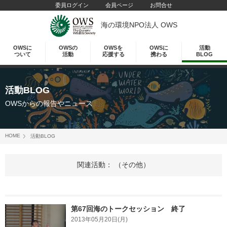
委員ログイン
会員ページ
お問合せ
海の環境NPO法人 OWS
OWSに
OWSの
OWSを
OWSに
活動
ついて
活動
応援する
携わる
BLOG
活動BLOG
OWSからの報告やニュース
HOME
活動BLOG
関連活動： （その他）
第67回海のトークセッション 終了
2013年05月20日(月)