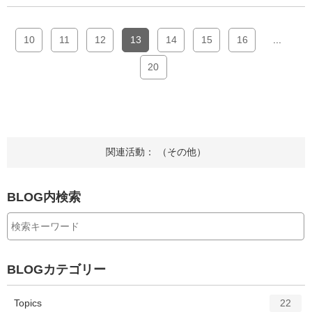
10
11
12
13
14
15
16
...
20
関連活動： （その他）
BLOG内検索
BLOGカテゴリー
エ
件
Topics
22