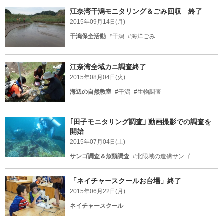
江奈湾干潟モニタリング＆ごみ回収 終了
2015年09月14日(月)
干潟保全活動
#干潟
#海洋ごみ
江奈湾全域カニ調査終了
2015年08月04日(火)
海辺の自然教室
#干潟
#生物調査
｢田子モニタリング調査｣ 動画撮影での調査を
開始
2015年07月04日(土)
サンゴ調査＆魚類調査
#北限域の造礁サンゴ
「ネイチャースクールお台場」終了
2015年06月22日(月)
ネイチャースクール