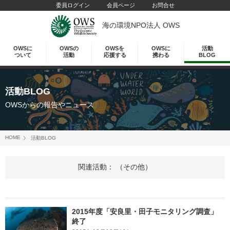
委員ログイン
会員ページ
お問合せ
海の環境NPO法人 OWS
OWSに
OWSの
OWSを
OWSに
活動
ついて
活動
応援する
携わる
BLOG
活動BLOG
OWSからの報告やニュース
HOME
活動BLOG
関連活動： （その他）
2015年度「安良里・田子モニタリング調査」
終了