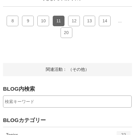
8
9
10
11
12
13
14
...
20
関連活動： （その他）
BLOG内検索
BLOGカテゴリー
エ
件
Topics
22