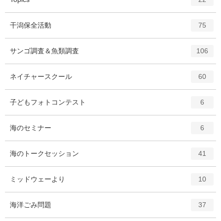
ン
ト
エ
件
干潟保全活動
75
リ
ン
ー
ト
エ
件
サンゴ調査＆魚類調査
数
106
リ
ン
ー
ト
エ
件
ネイチャースクール
数
60
リ
ン
ー
ト
エ
件
子どもフォトコンテスト
数
6
リ
ン
ー
ト
エ
件
海のセミナー
数
6
リ
ン
ー
ト
エ
件
海のトークセッション
数
41
リ
ン
ー
ト
エ
件
ミッドウェーより
数
10
リ
ン
ー
ト
エ
件
海洋ごみ問題
数
37
リ
ン
ー