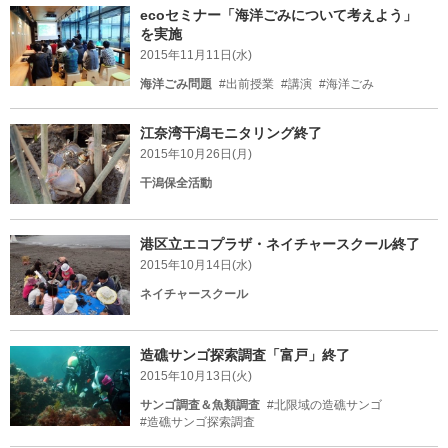
ecoセミナー「海洋ごみについて考えよう」
を実施
2015年11月11日(水)
海洋ごみ問題
#出前授業
#講演
#海洋ごみ
江奈湾干潟モニタリング終了
2015年10月26日(月)
干潟保全活動
港区立エコプラザ・ネイチャースクール終了
2015年10月14日(水)
ネイチャースクール
造礁サンゴ探索調査「富戸」終了
2015年10月13日(火)
サンゴ調査＆魚類調査
#北限域の造礁サンゴ
#造礁サンゴ探索調査