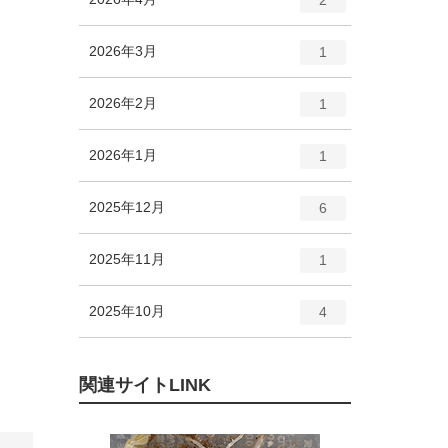
リ
ン
ー
ト
エ
件
2026年3月
数
1
リ
ン
ー
ト
エ
件
2026年2月
数
1
リ
ン
ー
ト
エ
件
2026年1月
数
1
リ
ン
ー
ト
エ
件
2025年12月
数
6
リ
ン
ー
ト
エ
件
2025年11月
数
1
リ
ン
ー
ト
エ
件
2025年10月
数
4
リ
ン
ー
ト
数
リ
関連サイトLINK
ー
数