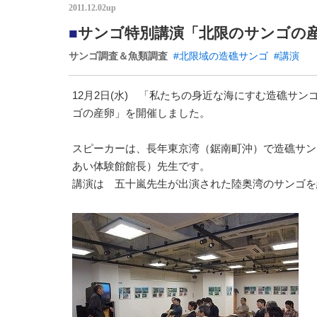
2011.12.02up
■
サンゴ特別講演「北限のサンゴの
サンゴ調査＆魚類調査
#北限域の造礁サンゴ
#講演
12月2日(水) 「私たちの身近な海にすむ造礁サ
ゴの産卵」を開催しました。
スピーカーは、長年東京湾（鋸南町沖）で造礁サン
あい体験館館長）先生です。
講演は 五十嵐先生が出演された陸奥湾のサンゴを