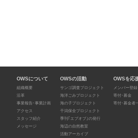
OWSについて
OWSの活動
OWSを応
組織概要
サンゴ調査プロジェクト
メンバー登録
沿革
海洋ごみプロジェクト
寄付･募金
事業報告･事業計画
海の子プロジェクト
寄付･募金者
アクセス
干潟保全プロジェクト
スタッフ紹介
季刊｢エブオブ｣の発行
メッセージ
海辺の自然教室
活動アーカイブ