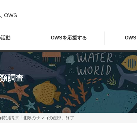
 OWS
の
活動
OWSを
応援する
OWS
魚類調査
ゴ特別講演「北限のサンゴの産卵」終了