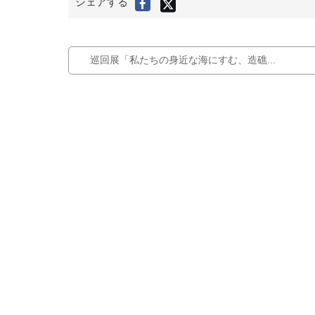
シェアする
F
(
旧
a
T
c
w
i
e
t
t
b
e
巡回展「私たちの身近な海にすむ、造礁...
r
o
)
で
o
シ
ェ
k
ア
す
で
る
シ
ェ
ア
す
る