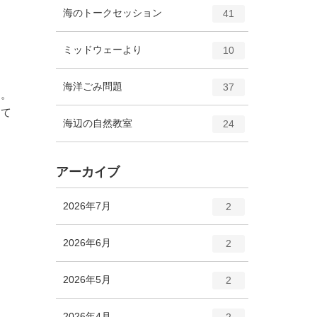
ト
エ
件
海のトークセッション
数
41
リ
ン
ー
ト
エ
件
ミッドウェーより
数
10
リ
ン
ー
ト
エ
件
海洋ごみ問題
数
37
リ
た。
ン
ー
って
ト
エ
件
海辺の自然教室
数
24
リ
ン
ー
ト
数
リ
アーカイブ
ー
数
エ
件
2026年7月
2
ン
ト
エ
件
2026年6月
2
リ
ン
ー
ト
エ
件
2026年5月
数
2
リ
ン
ー
ト
エ
件
2026年4月
数
2