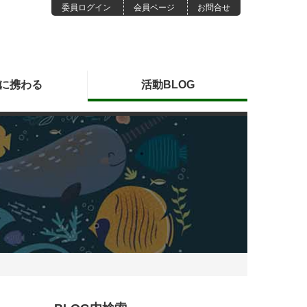
委員ログイン
会員ページ
お問合せ
に
携わる
活動
BLOG