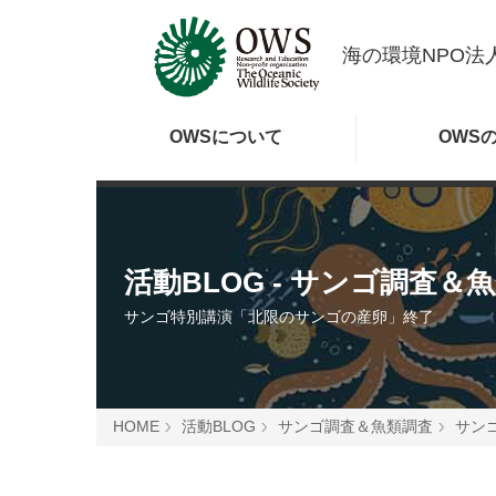
海の環境NPO法人
OWSに
ついて
OWS
活動BLOG
- サンゴ調査＆
サンゴ特別講演「北限のサンゴの産卵」終了
HOME
活動BLOG
サンゴ調査＆魚類調査
サン