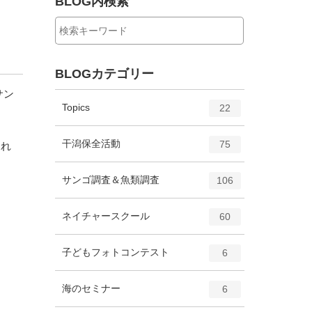
BLOG内検索
BLOGカテゴリー
サン
エ
件
Topics
22
ン
ト
エ
件
干潟保全活動
75
ふれ
リ
ン
ー
ト
エ
件
サンゴ調査＆魚類調査
数
106
リ
ン
ー
ト
エ
件
ネイチャースクール
数
60
リ
ン
ー
ト
エ
件
子どもフォトコンテスト
数
6
リ
ン
ー
ト
エ
件
海のセミナー
数
6
リ
ン
ー