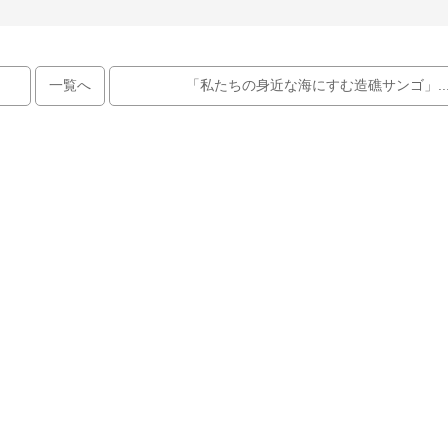
一覧へ
「私たちの身近な海にすむ造礁サンゴ」..