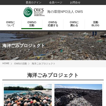
委員ログイン
会員ページ
お問合せ
海の環境NPO法人 OWS
OWSに
OWSの
OWSを
OWSに
活動
ついて
活動
応援する
携わる
BLOG
海洋ごみプロジェクト
HOME
OWSの活動
海洋ごみプロジェクト
海洋ごみプロジェクト