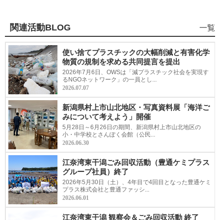
関連活動BLOG
海
一覧
洋
ご
使い捨てプラスチックの大幅削減と有害化学
み
物質の規制を求める共同提言を提出
プ
2026年7月6日、OWSは「減プラスチック社会を実現す
ロ
るNGOネットワーク」の一員とし...
2026.07.07
ジ
ェ
新潟県村上市山北地区・写真資料展「海洋ご
ク
みについて考えよう」開催
ト
5月28日～6月26日の期間、新潟県村上市山北地区の
の
小・中学校とさんぽく会館（公民...
2026.06.30
江奈湾東干潟ごみ回収活動（豊通ケミプラス
グループ社員）終了
2026年5月30日（土）、4年目で4回目となった豊通ケミ
プラス株式会社と豊通ファッシ...
2026.06.01
江奈湾東干潟 観察会＆ごみ回収活動 終了