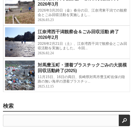
2026年3月
2026年3月20日（金）春分の日、江奈湾東干潟での観察
会とごみ回収活動を実施しまし...
2026.03.23
江奈湾西干潟観察会＆ごみ回収活動 終了
2026年2月
2026年2月21日（土）、江奈湾西干潟で観察会とごみ回
収活動を実施しました。 今回...
2026.02.24
対馬豊玉町・漂着プラスチックごみの大規模
回収活動終了(2025)
11月15日、16日の両日、長崎県対馬市豊玉町佐保の陸
路の無い海岸の漂着プラスチッ...
2025.12.15
検索
検