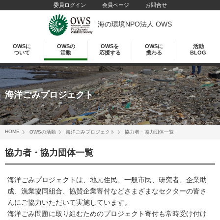
委員ログイン
会員ページ
お問合せ
海の環境NPO法人 OWS
OWSに
OWSの
OWSを
OWSに
活動
ついて
活動
応援する
携わる
BLOG
海洋ごみプロジェクト
HOME
OWSの活動
海洋ごみプロジェクト
協力者・協力団体一覧
協力者・協力団体一覧
海洋ごみプロジェクトは、地元住民、一般市民、研究者、企業助
成、漁業協同組合、協賛企業寄付などさまざまなセクターの皆さ
んにご協力いただいて実施しています。
海洋ごみ問題に取り組むためのプロジェクト寄付も常時受け付け