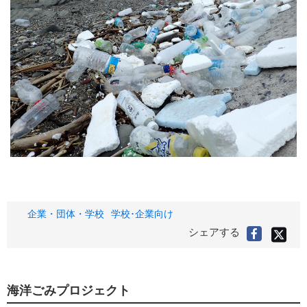
タ
企業・団体・学校
学校･企業向け
グ
X(旧
シェアする
Faceboo
Twitter
で
で
シ
シ
ェ
ア
ェ
す
る
ア
海洋ごみプロジェクト
す