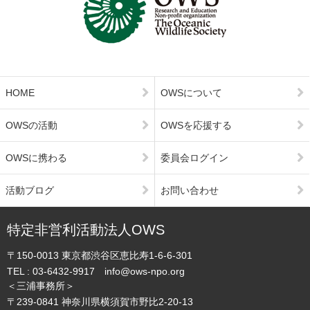
HOME
OWSについて
OWSの活動
OWSを応援する
OWSに携わる
委員会ログイン
活動ブログ
お問い合わせ
特定非営利活動法人OWS
〒150-0013
東京都渋谷区恵比寿1-6-6-301
TEL :
03-6432-9917
info@ows-npo.org
＜三浦事務所＞
〒239-0841
神奈川県横須賀市野比2-20-13