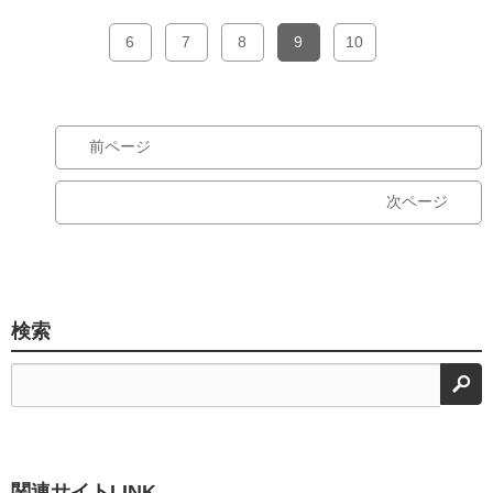
6
7
8
9
10
前ページ
次ページ
検索
検
関連サイトLINK