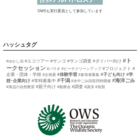
OWSも実行委員として参加しています
ハッシュタグ
#ト
#エコツアー
#サンゴ
#サンゴ調査
#ダイバー向け
#ゆかし潟
ークセッション
#プロジェクト
#
#パラオ
#ビーチクリーンアップ
企業・団体・学校
#体験学習
#子ども向け
#学
#企画展
#参加者募集
#干潟
#海洋ごみ
校･企業向け
#常時募集中
#水中ごみ回収同時開催
#親子向け
#調査
#海辺の自然教室
#観察会
#講演
#魚類