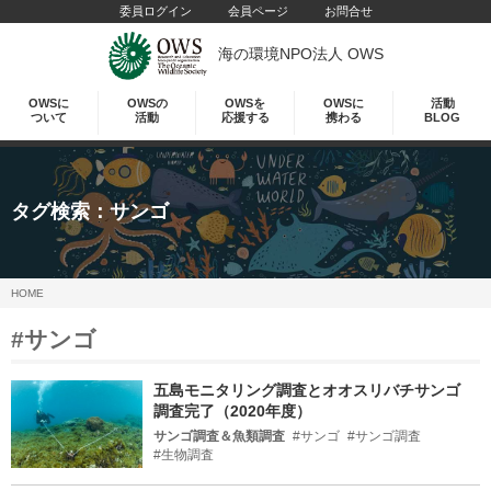
委員ログイン
会員ページ
お問合せ
海の環境NPO法人 OWS
OWSに
OWSの
OWSを
OWSに
活動
ついて
活動
応援する
携わる
BLOG
タグ検索：
サンゴ
HOME
#サンゴ
五島モニタリング調査とオオスリバチサンゴ
調査完了（2020年度）
サンゴ調査＆魚類調査
#サンゴ
#サンゴ調査
#生物調査