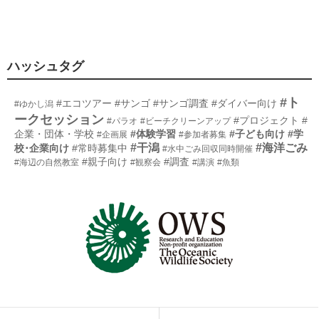
ハッシュタグ
#ト
#エコツアー
#サンゴ
#サンゴ調査
#ダイバー向け
#ゆかし潟
ークセッション
#プロジェクト
#
#パラオ
#ビーチクリーンアップ
企業・団体・学校
#体験学習
#子ども向け
#学
#企画展
#参加者募集
#干潟
#海洋ごみ
校･企業向け
#常時募集中
#水中ごみ回収同時開催
#親子向け
#調査
#海辺の自然教室
#観察会
#講演
#魚類