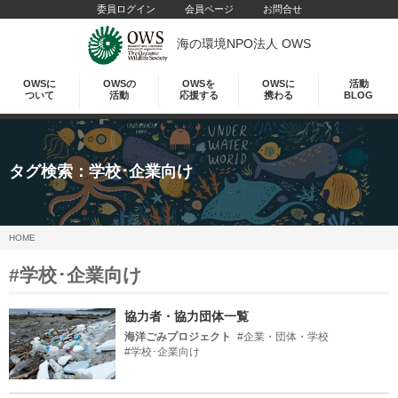
委員ログイン
会員ページ
お問合せ
海の環境NPO法人 OWS
OWSに
OWSの
OWSを
OWSに
活動
ついて
活動
応援する
携わる
BLOG
タグ検索：
学校･企業向け
HOME
#学校･企業向け
協力者・協力団体一覧
海洋ごみプロジェクト
#企業・団体・学校
#学校･企業向け