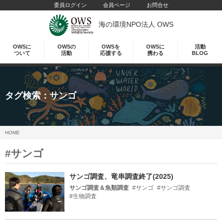
委員ログイン
会員ページ
お問合せ
海の環境NPO法人 OWS
OWSに
OWSの
OWSを
OWSに
活動
ついて
活動
応援する
携わる
BLOG
タグ検索：
サンゴ
HOME
#サンゴ
サンゴ調査、竜串調査終了(2025)
サンゴ調査＆魚類調査
#サンゴ
#サンゴ調査
#生物調査