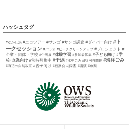
ハッシュタグ
#ト
#エコツアー
#サンゴ
#サンゴ調査
#ダイバー向け
#ゆかし潟
ークセッション
#プロジェクト
#
#パラオ
#ビーチクリーンアップ
企業・団体・学校
#体験学習
#子ども向け
#学
#企画展
#参加者募集
#干潟
#海洋ごみ
校･企業向け
#常時募集中
#水中ごみ回収同時開催
#親子向け
#調査
#海辺の自然教室
#観察会
#講演
#魚類