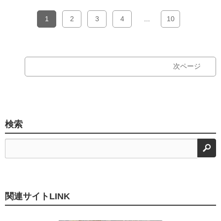
1
2
3
4
...
10
次ページ
検索
検
関連サイトLINK