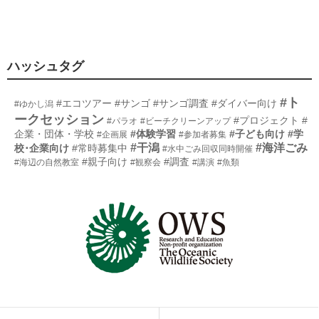
ハッシュタグ
#ト
#エコツアー
#サンゴ
#サンゴ調査
#ダイバー向け
#ゆかし潟
ークセッション
#プロジェクト
#
#パラオ
#ビーチクリーンアップ
企業・団体・学校
#体験学習
#子ども向け
#学
#企画展
#参加者募集
#干潟
#海洋ごみ
校･企業向け
#常時募集中
#水中ごみ回収同時開催
#親子向け
#調査
#海辺の自然教室
#観察会
#講演
#魚類