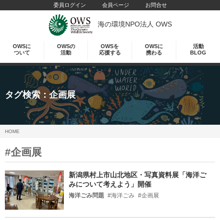
委員ログイン
会員ページ
お問合せ
海の環境NPO法人 OWS
OWSに
OWSの
OWSを
OWSに
活動
ついて
活動
応援する
携わる
BLOG
タグ検索：
企画展
HOME
#企画展
新潟県村上市山北地区・写真資料展「海洋ご
みについて考えよう」開催
海洋ごみ問題
#海洋ごみ
#企画展