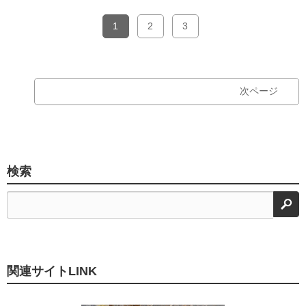
1
2
3
次ページ
検索
検
関連サイトLINK