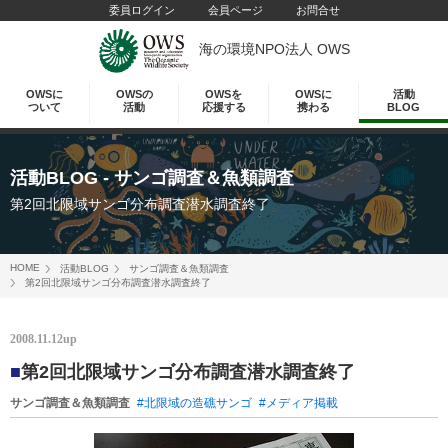
委員ログイン
会員ページ
お問合せ
海の環境NPO法人 OWS
OWSに
OWSの
OWSを
OWSに
活動
ついて
活動
応援する
携わる
BLOG
活動BLOG
- サンゴ調査＆魚類調査
第2回北限域サンゴ分布調査潜水調査終了
HOME
活動BLOG
サンゴ調査＆魚類調査
第2回北限域サンゴ分布調査潜水調査終了
2008.11.12up
■
第2回北限域サンゴ分布調査潜水調査終了
サンゴ調査＆魚類調査
#北限域の造礁サンゴ
#メディア掲載