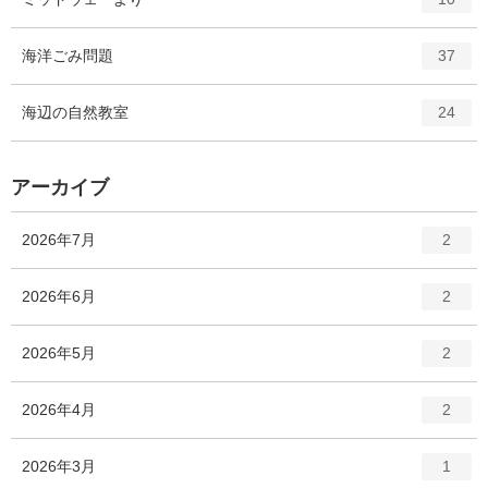
リ
ン
ー
ト
エ
件
海洋ごみ問題
数
37
リ
ン
ー
ト
エ
件
海辺の自然教室
数
24
リ
ン
ー
ト
数
リ
アーカイブ
ー
数
エ
件
2026年7月
2
ン
ト
エ
件
2026年6月
2
リ
ン
ー
ト
エ
件
2026年5月
数
2
リ
ン
ー
ト
エ
件
2026年4月
数
2
リ
ン
ー
ト
エ
件
2026年3月
数
1
リ
ン