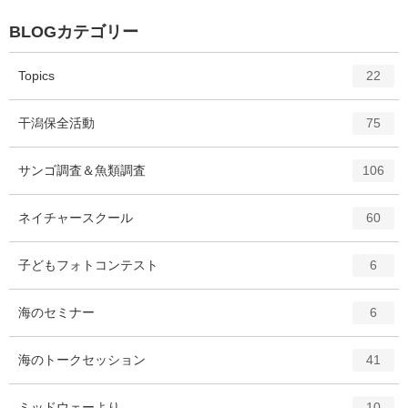
BLOGカテゴリー
エ
件
Topics
22
ン
ト
エ
件
干潟保全活動
75
リ
ン
ー
ト
エ
件
サンゴ調査＆魚類調査
数
106
リ
ン
ー
ト
エ
件
ネイチャースクール
数
60
リ
ン
ー
ト
エ
件
子どもフォトコンテスト
数
6
リ
ン
ー
ト
エ
件
海のセミナー
数
6
リ
ン
ー
ト
エ
件
海のトークセッション
数
41
リ
ン
ー
ト
エ
件
ミッドウェーより
数
10