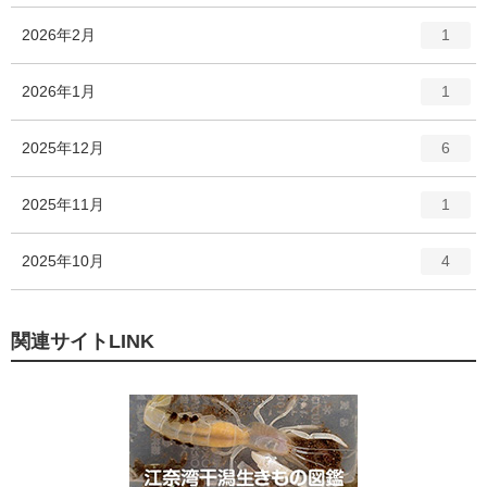
ー
ト
エ
件
2026年2月
数
1
リ
ン
ー
ト
エ
件
2026年1月
数
1
リ
ン
ー
ト
エ
件
2025年12月
数
6
リ
ン
ー
ト
エ
件
2025年11月
数
1
リ
ン
ー
ト
エ
件
2025年10月
数
4
リ
ン
ー
ト
数
リ
関連サイトLINK
ー
数