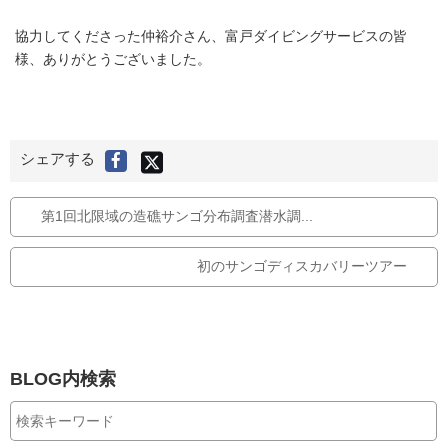
協力してくださった仲裕介さん、富戸ダイビングサービスの皆
様、ありがとうございました。
X
シェアする
F
(
旧
a
T
c
w
i
e
第1回北限域の造礁サンゴ分布調査潜水調...
t
t
b
e
r
o
)
で
初のサンゴディスカバリーツアー
o
シ
ェ
k
ア
す
で
る
シ
ェ
ア
BLOG内検索
す
る