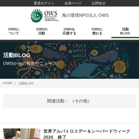
委員ログイン
会員ページ
お問合せ
海の環境NPO法人 OWS
OWSに
OWSの
OWSを
OWSに
活動
ついて
活動
応援する
携わる
BLOG
活動BLOG
OWSからの報告やニュース
HOME
活動BLOG
関連活動： （その他）
世界アルバトロスデー＆シーバードウィーク
2026 終了