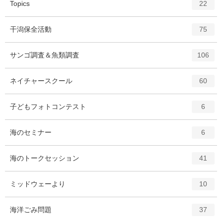
エ
件
Topics
22
ン
ト
エ
件
干潟保全活動
75
リ
ン
ー
ト
エ
件
サンゴ調査＆魚類調査
数
106
リ
ン
ー
ト
エ
件
ネイチャースクール
数
60
リ
ン
ー
ト
エ
件
子どもフォトコンテスト
数
6
リ
ン
ー
ト
エ
件
海のセミナー
数
6
リ
ン
ー
ト
エ
件
海のトークセッション
数
41
リ
ン
ー
ト
エ
件
ミッドウェーより
数
10
リ
ン
ー
ト
エ
件
海洋ごみ問題
数
37
リ
ン