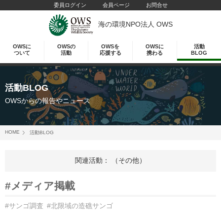
委員ログイン
会員ページ
お問合せ
海の環境NPO法人 OWS
OWSに
OWSの
OWSを
OWSに
活動
ついて
活動
応援する
携わる
BLOG
活動BLOG
OWSからの報告やニュース
HOME
活動BLOG
関連活動： （その他）
#メディア掲載
#サンゴ調査
#北限域の造礁サンゴ