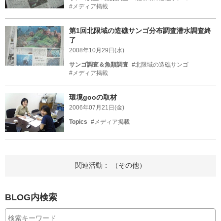
#メディア掲載
第1回北限域の造礁サンゴ分布調査潜水調査終
了
2008年10月29日(水)
サンゴ調査＆魚類調査
#北限域の造礁サンゴ
#メディア掲載
環境gooの取材
2006年07月21日(金)
Topics
#メディア掲載
関連活動： （その他）
BLOG内検索