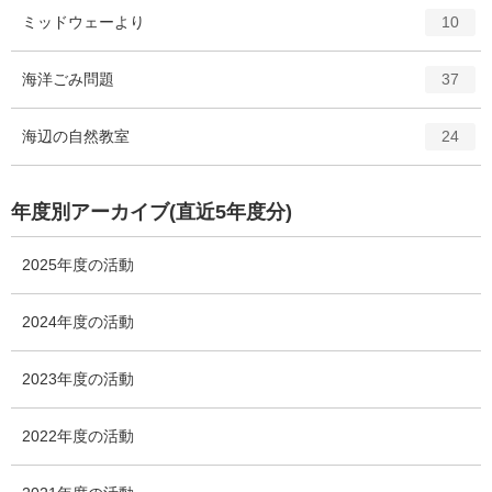
ト
エ
件
ミッドウェーより
数
10
リ
ン
ー
ト
エ
件
海洋ごみ問題
数
37
リ
ン
ー
ト
エ
件
海辺の自然教室
数
24
リ
ン
ー
ト
数
リ
年度別アーカイブ(直近5年度分)
ー
数
2025年度の活動
2024年度の活動
2023年度の活動
2022年度の活動