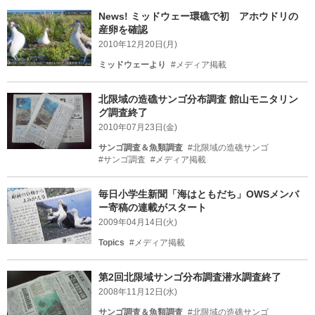
News! ミッドウェー環礁で初 アホウドリの
産卵を確認
2010年12月20日(月)
ミッドウェーより
#メディア掲載
北限域の造礁サンゴ分布調査 館山モニタリン
グ調査終了
2010年07月23日(金)
サンゴ調査＆魚類調査
#北限域の造礁サンゴ
#サンゴ調査
#メディア掲載
毎日小学生新聞「海はともだち」OWSメンバ
ー寄稿の連載がスタート
2009年04月14日(火)
Topics
#メディア掲載
第2回北限域サンゴ分布調査潜水調査終了
2008年11月12日(水)
サンゴ調査＆魚類調査
#北限域の造礁サンゴ