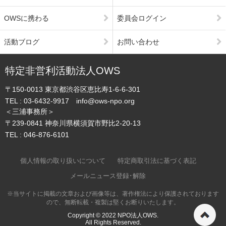
OWSに携わる
委員会ログイン
活動ブログ
お問い合わせ
特定非営利活動法人OWS
〒150-0013
東京都渋谷区恵比寿1-6-6-301
TEL :
03-6432-9917
info@ows-npo.org
＜三浦事務所＞
〒239-0841
神奈川県横須賀市野比2-20-13
TEL :
046-876-6101
個人情報の取り扱いについて
特定商取引法に基づく表記
メールニュース登録･解除
※当サイトに掲載の文章および画像等は、著作権法により保護されております
ので、無断転載・複製は堅くお断りいたします。
ペ
Copyright © 2022
NPO法人OWS.
All Rights Reserved.