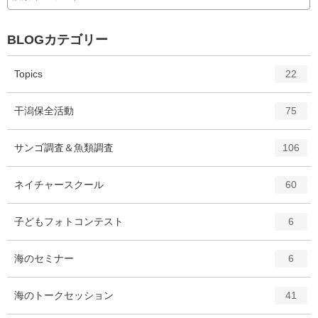
BLOGカテゴリー
エ
件
Topics
22
ン
ト
エ
件
干潟保全活動
75
リ
ン
ー
ト
エ
件
サンゴ調査＆魚類調査
数
106
リ
ン
ー
ト
エ
件
ネイチャースクール
数
60
リ
ン
ー
ト
エ
件
子どもフォトコンテスト
数
6
リ
ン
ー
ト
エ
件
海のセミナー
数
6
リ
ン
ー
ト
エ
件
海のトークセッション
数
41
リ
ン
ー