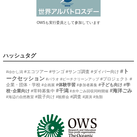
OWSも実行委員として参加しています
ハッシュタグ
#ト
#エコツアー
#サンゴ
#サンゴ調査
#ダイバー向け
#ゆかし潟
ークセッション
#プロジェクト
#
#パラオ
#ビーチクリーンアップ
企業・団体・学校
#体験学習
#子ども向け
#学
#企画展
#参加者募集
#干潟
#海洋ごみ
校･企業向け
#常時募集中
#水中ごみ回収同時開催
#親子向け
#調査
#海辺の自然教室
#観察会
#講演
#魚類