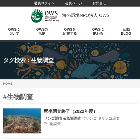
委員ログイン
会員ページ
お問合せ
海の環境NPO法人 OWS
OWSに
OWSの
OWSを
OWSに
活動
ついて
活動
応援する
携わる
BLOG
タグ検索：
生物調査
HOME
#生物調査
竜串調査終了（2022年度）
サンゴ調査＆魚類調査
#サンゴ
#サンゴ調査
#生物調査