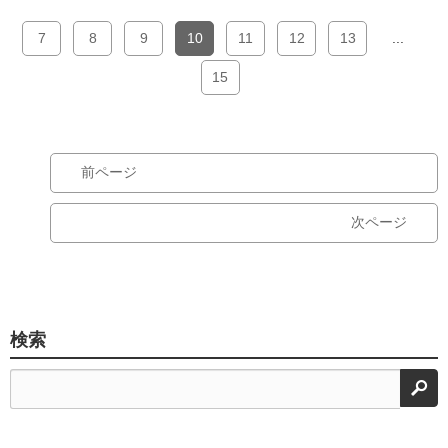
7
8
9
10
11
12
13
...
15
前ページ
次ページ
検索
検