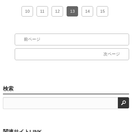
10
11
12
13
14
15
前ページ
次ページ
検索
検
関連サイトLINK