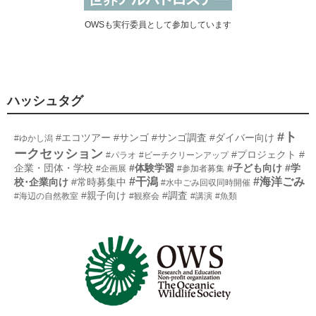
OWSも実行委員として参加しています
ハッシュタグ
#ト
#エコツアー
#サンゴ
#サンゴ調査
#ダイバー向け
#ゆかし潟
ークセッション
#プロジェクト
#
#パラオ
#ビーチクリーンアップ
企業・団体・学校
#体験学習
#子ども向け
#学
#企画展
#参加者募集
#干潟
#海洋ごみ
校･企業向け
#常時募集中
#水中ごみ回収同時開催
#親子向け
#調査
#海辺の自然教室
#観察会
#講演
#魚類