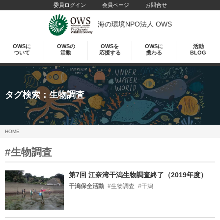
委員ログイン
会員ページ
お問合せ
海の環境NPO法人 OWS
OWSに
OWSの
OWSを
OWSに
活動
ついて
活動
応援する
携わる
BLOG
タグ検索：
生物調査
HOME
#生物調査
第7回 江奈湾干潟生物調査終了（2019年度）
干潟保全活動
#生物調査
#干潟