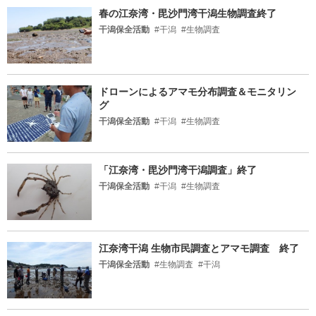
春の江奈湾・毘沙門湾干潟生物調査終了
干潟保全活動
#干潟
#生物調査
ドローンによるアマモ分布調査＆モニタリン
グ
干潟保全活動
#干潟
#生物調査
「江奈湾・毘沙門湾干潟調査」終了
干潟保全活動
#干潟
#生物調査
江奈湾干潟 生物市民調査とアマモ調査 終了
干潟保全活動
#生物調査
#干潟