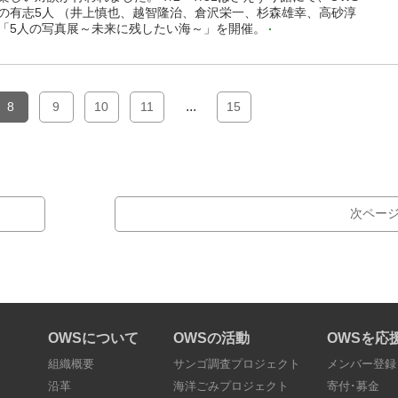
の有志5人 （井上慎也、越智隆治、倉沢栄一、杉森雄幸、高砂淳
「5人の写真展～未来に残したい海～」を開催。
...
8
9
10
11
15
次ペー
OWSについて
OWSの活動
OWSを応
組織概要
サンゴ調査プロジェクト
メンバー登録
沿革
海洋ごみプロジェクト
寄付･募金