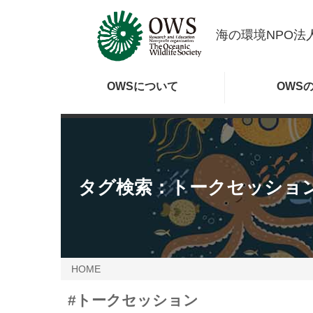
海の環境NPO法人
OWSに
ついて
OWS
タグ検索：
トークセッショ
HOME
#トークセッション