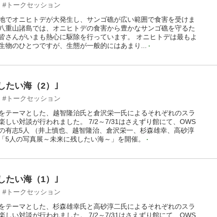
#トークセッション
地でオニヒトデが大発生し、サンゴ礁が広い範囲で食害を受けま
八重山諸島では、オニヒトデの食害から豊かなサンゴ礁を守るた
皆さんがいまも熱心に駆除を行っています。 オニヒトデは最もよ
生物のひとつですが、生態が一般的にはあまり...
したい海（2）｣
#トークセッション
をテーマとした、越智隆治氏と倉沢栄一氏によるそれぞれのスラ
しい対談が行われました。 7/2～7/31はさえずり館にて、OWS
の有志5人 （井上慎也、越智隆治、倉沢栄一、杉森雄幸、高砂淳
「5人の写真展～未来に残したい海～」を開催。
したい海（1）｣
#トークセッション
をテーマとした、杉森雄幸氏と高砂淳二氏によるそれぞれのスラ
しい対談が行われました。 7/2～7/31はさえずり館にて、OWS