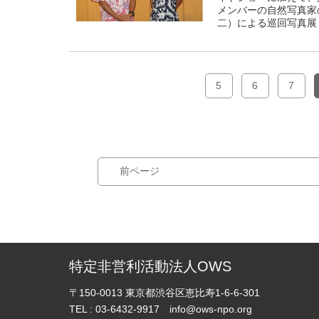
メンバーの自然写真家
二）による巡回写真展
5
6
7
前ページ
特定非営利活動法人OWS
〒150-0013
東京都渋谷区恵比寿1-6-6-301
TEL :
03-6432-9917
info@ows-npo.org