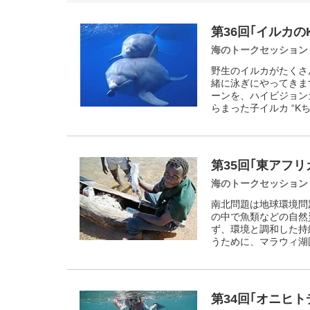
第36回｢イルカ
海のトークセッション
野生のイルカがたくさ
緒に泳ぎにやってきま
ーンを、ハイビジョン
らまった子イルカ “K
第35回｢東アフ
海のトークセッション
南北問題は地球環境問
の中で魚類などの自然
ず、環境と調和した持
うために、マラウィ湖
第34回｢オニヒ