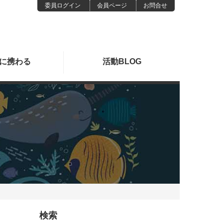
委員ログイン
会員ページ
お問合せ
に
携わる
活動
BLOG
検索