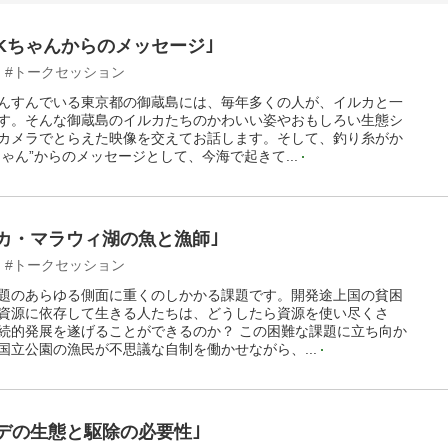
のKちゃんからのメッセージ｣
#トークセッション
んすんでいる東京都の御蔵島には、毎年多くの人が、イルカと一
す。そんな御蔵島のイルカたちのかわいい姿やおもしろい生態シ
カメラでとらえた映像を交えてお話します。そして、釣り糸がか
ちゃん”からのメッセージとして、今海で起きて...
リカ・マラウィ湖の魚と漁師｣
#トークセッション
題のあらゆる側面に重くのしかかる課題です。開発途上国の貧困
資源に依存して生きる人たちは、どうしたら資源を使い尽くさ
続的発展を遂げることができるのか？ この困難な課題に立ち向か
国立公園の漁民が不思議な自制を働かせながら、...
トデの生態と駆除の必要性｣