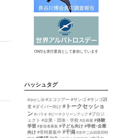
OWSも実行委員として参加しています
ハッシュタグ
#エコツアー
#サンゴ
#サンゴ調
#ゆかし潟
#トークセッショ
査
#ダイバー向け
ン
#プロジ
#パラオ
#ビーチクリーンアップ
ェクト
#企業・団体・学校
#体験
#企画展
学習
#子ども向け
#学校･企業
#参加者募集
#干潟
向け
#常時募集中
#水中ごみ回収同時