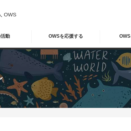
 OWS
の
活動
OWSを
応援する
OWS
ン