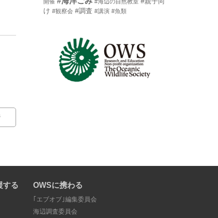
#海洋ごみ
#親子向
開催
#海辺の自然教室
け
#調査
#観察会
#講演
#魚類
ジ
援する
OWSに携わる
｢エブオブ｣編集委員会
海辺調査委員会