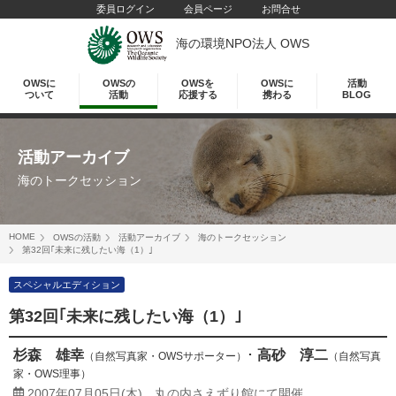
委員ログイン
会員ページ
お問合せ
海の環境NPO法人 OWS
OWSに
OWSの
OWSを
OWSに
活動
ついて
活動
応援する
携わる
BLOG
活動アーカイブ
海のトークセッション
HOME
OWSの活動
活動アーカイブ
海のトークセッション
第32回｢未来に残したい海（1）｣
スペシャルエディション
第32回｢未来に残したい海（1）｣
杉森 雄幸
･
高砂 淳二
（自然写真家・OWSサポーター）
（自然写真
家・OWS理事）
2007年07月05日(木)
丸の内さえずり館にて開催