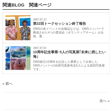
ア
関連BLOG 関連ページ
す
る
2007.07.25
第32回トークセッション終了報告
OWSの各イベントや会報誌などは、OWSメンバーで
構成された4つの委員会（ボランティアチーム）が企
画、運...
2007.07.01
10周年記念事業･5人の写真展｢未来に残したい
海｣
OWS創立10周年を記念した事業として企画した、
OWSメンバーの自然写真家有志5人による巡回写真展
です。 ...
« 前へ
次へ »