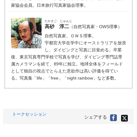
家協会会員。日本旅行写真家協会理事。
たかさご じゅんじ
高砂 淳二
（自然写真家・OWS理事）
自然写真家。ＯＷＳ理事。
宇都宮大学在学中にオーストラリアを放浪
し、ダイビングと写真に目覚める。卒業
後、東京写真専門学校で写真を学び、ダイビング専門誌専
属カメラマンを経て、89年に独立。地球全体をフィールド
として独自の視点でとらえた意欲作は高い評価を得てい
る。写真集「life」「free」「night rainbow」など多数。
タ
トークセッション
X(旧
シェアする
Faceboo
Twitter
グ
で
で
シ
シ
ェ
ア
ェ
す
る