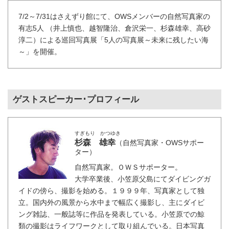
7/2～7/31はさえずり館にて、OWSメンバーの自然写真家の
有志5人 （井上慎也、越智隆治、倉沢栄一、杉森雄幸、高砂
淳二）による巡回写真展「5人の写真展～未来に残したい海
～」を開催。
ゲストスピーカー･プロフィール
すぎもり かつゆき
杉森 雄幸
（自然写真家・OWSサポー
ター）
自然写真家。ＯＷＳサポーター。
大学卒業後、小笠原父島にてダイビングガ
イドの傍ら、撮影を始める。１９９９年、写真家として独
立。国内外の風景から水中まで幅広く撮影し、主にダイビ
ング雑誌、一般誌等に作品を発表している。小笠原での鯨
類の撮影はライフワークとして取り組んでいる。日本写真