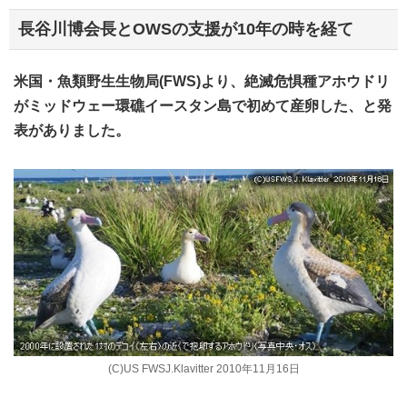
長谷川博会長とOWSの支援が10年の時を経て
米国・魚類野生生物局(FWS)より、絶滅危惧種アホウドリ
がミッドウェー環礁イースタン島で初めて産卵した、と発
表がありました。
(C)US FWSJ.Klavitter 2010年11月16日