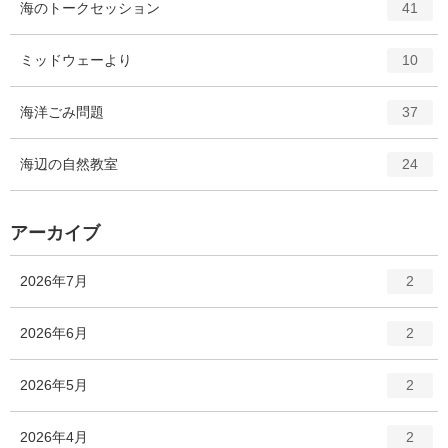
エ
件
海のトークセッション
数
41
リ
ン
ー
ト
エ
件
ミッドウェーより
数
10
リ
ン
ー
ト
エ
件
海洋ごみ問題
数
37
リ
ン
ー
ト
エ
件
海辺の自然教室
数
24
リ
ン
ー
ト
数
リ
アーカイブ
ー
数
エ
件
2026年7月
2
ン
ト
エ
件
2026年6月
2
リ
ン
ー
ト
エ
件
2026年5月
数
2
リ
ン
ー
ト
エ
件
2026年4月
数
2
リ