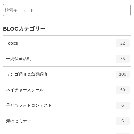
る
BLOGカテゴリー
エ
件
Topics
22
ン
ト
エ
件
干潟保全活動
75
リ
ン
ー
ト
エ
件
サンゴ調査＆魚類調査
数
106
リ
ン
ー
ト
エ
件
ネイチャースクール
数
60
リ
ン
ー
ト
エ
件
子どもフォトコンテスト
数
6
リ
ン
ー
ト
エ
件
海のセミナー
数
6
リ
ン
ー
ト