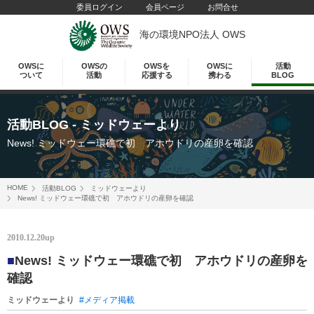
委員ログイン
会員ページ
お問合せ
海の環境NPO法人 OWS
OWSに
OWSの
OWSを
OWSに
活動
ついて
活動
応援する
携わる
BLOG
活動BLOG
- ミッドウェーより
News! ミッドウェー環礁で初 アホウドリの産卵を確認
HOME
活動BLOG
ミッドウェーより
News! ミッドウェー環礁で初 アホウドリの産卵を確認
2010.12.20up
■
News! ミッドウェー環礁で初 アホウドリの産卵を
確認
ミッドウェーより
#メディア掲載