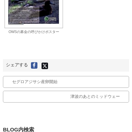
OWSの募金の呼びかけポスター
X
シェアする
F
(
旧
a
T
c
w
i
e
セグロアジサシ産卵開始
t
t
b
e
r
o
)
で
津波のあとのミッドウェー
o
シ
ェ
k
ア
す
で
る
シ
ェ
ア
BLOG内検索
す