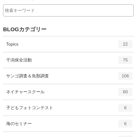
BLOGカテゴリー
エ
件
Topics
22
ン
ト
エ
件
干潟保全活動
75
リ
ン
ー
ト
エ
件
サンゴ調査＆魚類調査
数
106
リ
ン
ー
ト
エ
件
ネイチャースクール
数
60
リ
ン
ー
ト
エ
件
子どもフォトコンテスト
数
6
リ
ン
ー
ト
エ
件
海のセミナー
数
6
リ
ン
ー
ト