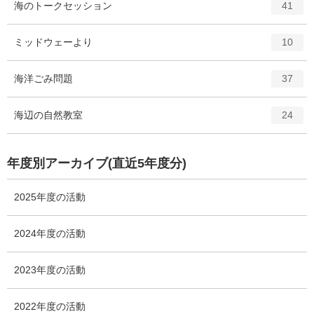
エ
件
海のトークセッション
数
41
リ
ン
ー
ト
エ
件
ミッドウェーより
数
10
リ
ン
ー
ト
エ
件
海洋ごみ問題
数
37
リ
ン
ー
ト
エ
件
海辺の自然教室
数
24
リ
ン
ー
ト
数
リ
年度別アーカイブ(直近5年度分)
ー
数
2025年度の活動
2024年度の活動
2023年度の活動
2022年度の活動