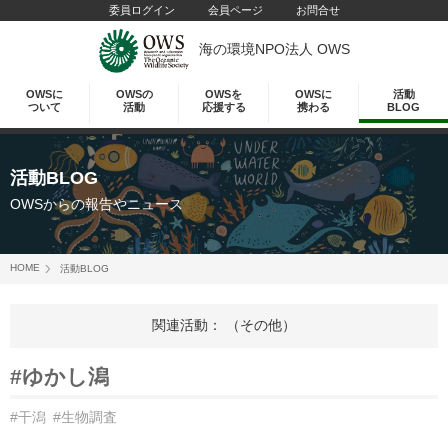
委員ログイン
会員ページ
お問合せ
海の環境NPO法人 OWS
OWSに
OWSの
OWSを
OWSに
活動
ついて
活動
応援する
携わる
BLOG
活動BLOG
OWSからの報告やニュース
HOME
活動BLOG
関連活動： （その他）
#ゆかし潟
#干潟
#生物調査