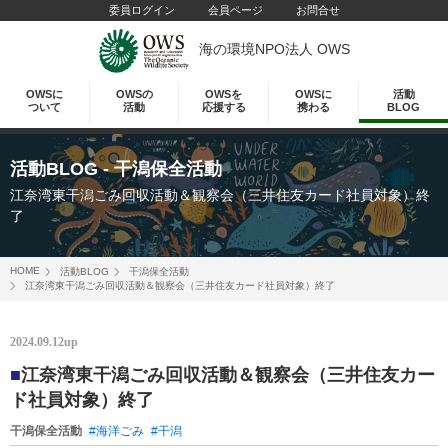
委員ログイン
会員ページ
お問合せ
海の環境NPO法人 OWS
OWSに
OWSの
OWSを
OWSに
活動
ついて
活動
応援する
携わる
BLOG
活動BLOG
- 干潟保全活動
江奈湾東干潟ごみ回収活動＆観察会（三井住友カード社員対象）終
了
HOME
活動BLOG
干潟保全活動
江奈湾東干潟ごみ回収活動＆観察会（三井住友カード社員対象）終了
2024.09.12up
■
江奈湾東干潟ごみ回収活動＆観察会（三井住友カー
ド社員対象）終了
干潟保全活動
#海洋ごみ
#干潟