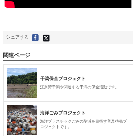
X
シェアする
F
(
旧
a
T
c
w
i
e
t
関連ページ
t
b
e
r
o
)
で
o
シ
ェ
k
干潟保全プロジェクト
ア
す
で
る
江奈湾干潟や関連する干潟の保全活動です。
シ
ェ
ア
す
る
海洋ごみプロジェクト
海洋プラスチックごみの削減を目指す普及啓発プ
ロジェクトです。