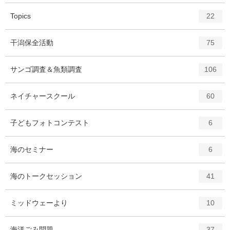
エ
件
Topics
22
ン
ト
エ
件
干潟保全活動
75
リ
ン
ー
ト
エ
件
サンゴ調査＆魚類調査
数
106
リ
ン
ー
ト
エ
件
ネイチャースクール
数
60
リ
ン
ー
ト
エ
件
子どもフォトコンテスト
数
6
リ
ン
ー
ト
エ
件
海のセミナー
数
6
リ
ン
ー
ト
エ
件
海のトークセッション
数
41
リ
ン
ー
ト
エ
件
ミッドウェーより
数
10
リ
ン
ー
ト
エ
件
海洋ごみ問題
数
37