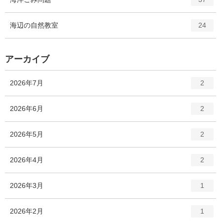
リ
ン
ー
ト
エ
件
海辺の自然教室
数
24
リ
ン
ー
ト
数
リ
アーカイブ
ー
数
エ
件
2026年7月
2
ン
ト
エ
件
2026年6月
2
リ
ン
ー
ト
エ
件
2026年5月
数
2
リ
ン
ー
ト
エ
件
2026年4月
数
2
リ
ン
ー
ト
エ
件
2026年3月
数
1
リ
ン
ー
ト
エ
件
2026年2月
数
1
リ
ン