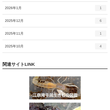
ー
ト
エ
件
2026年1月
数
1
リ
ン
ー
ト
エ
件
2025年12月
数
6
リ
ン
ー
ト
エ
件
2025年11月
数
1
リ
ン
ー
ト
エ
件
2025年10月
数
4
リ
ン
ー
ト
数
リ
関連サイトLINK
ー
数