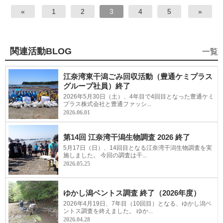
«
1
2
3
4
5
»
関連活動BLOG
干
一覧
潟
保
江奈湾東干潟ごみ回収活動（豊通ケミプラス
全
グループ社員）終了
プ
2026年5月30日（土）、4年目で4回目となった豊通ケミ
ロ
プラス株式会社と豊通ファッシ...
2026.06.01
ジ
ェ
ク
第14回 江奈湾干潟生物調査 2026 終了
ト
5月17日（日）、14回目となる江奈湾干潟生物調査を実
の
施しました。 今回の調査は干...
2026.05.25
ゆかし潟ベントス調査 終了（2026年度）
2026年4月19日、7年目（10回目）となる、ゆかし潟ベ
ントス調査を終えました。 ゆか...
2026.04.28