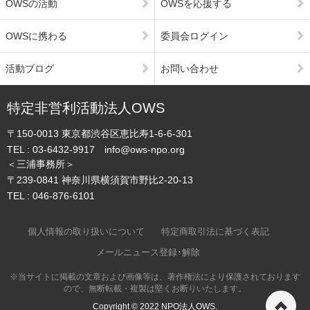
OWSの活動
OWSを応援する
OWSに携わる
委員会ログイン
活動ブログ
お問い合わせ
特定非営利活動法人OWS
〒150-0013
東京都渋谷区恵比寿1-6-6-301
TEL :
03-6432-9917
info@ows-npo.org
＜三浦事務所＞
〒239-0841
神奈川県横須賀市野比2-20-13
TEL :
046-876-6101
個人情報の取り扱いについて
特定商取引法に基づく表記
メールニュース登録･解除
※当サイトに掲載の文章および画像等は、著作権法により保護されております
ので、無断転載・複製は堅くお断りいたします。
ペ
Copyright © 2022
NPO法人OWS.