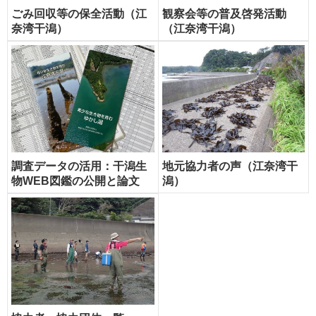
ごみ回収等の保全活動（江
観察会等の普及啓発活動
奈湾干潟）
（江奈湾干潟）
調査データの活用：干潟生
地元協力者の声（江奈湾干
物WEB図鑑の公開と論文
潟）