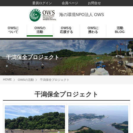
委員ログイン
会員ページ
お問合せ
海の環境NPO法人 OWS
OWSに
OWSの
OWSを
OWSに
活動
ついて
活動
応援する
携わる
BLOG
干潟保全プロジェクト
HOME
OWSの活動
干潟保全プロジェクト
干潟保全プロジェクト